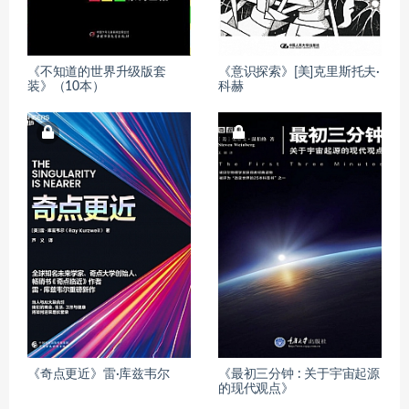
《不知道的世界升级版套
《意识探索》[美]克里斯托夫·
装》（10本）
科赫
《奇点更近》雷·库兹韦尔
《最初三分钟 : 关于宇宙起源
的现代观点》