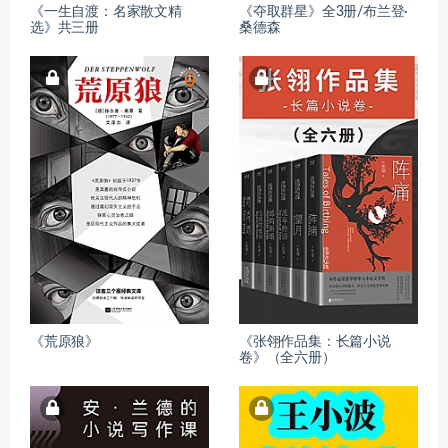
《一生自渡：名家散文精
《夺取群星》全3册/布兰登·
选》共三册
桑德森
《荒原狼》
《张翎作品集：长篇小说
卷》（全六册）