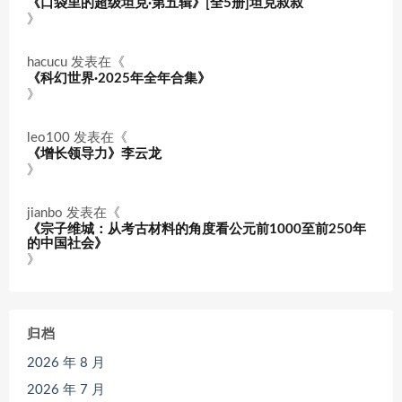
《口袋里的超级坦克·第五辑》[全5册]坦克叔叔
》
hacucu
发表在《
《科幻世界·2025年全年合集》
》
leo100
发表在《
《增长领导力》李云龙
》
jianbo
发表在《
《宗子维城：从考古材料的角度看公元前1000至前250年
的中国社会》
》
归档
2026 年 8 月
2026 年 7 月