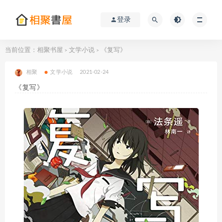
登录
当前位置：
相聚书屋
文学小说
《复写》
>
>
相聚
文学小说
2021-02-24
《复写》