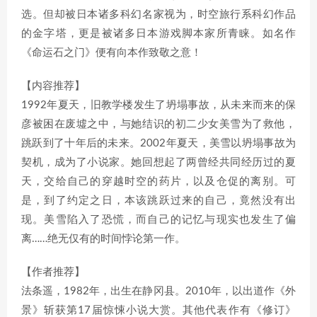
选。但却被日本诸多科幻名家视为，时空旅行系科幻作品
的金字塔，更是被诸多日本游戏脚本家所青睐。如名作
《命运石之门》便有向本作致敬之意！
【内容推荐】
1992年夏天，旧教学楼发生了坍塌事故，从未来而来的保
彦被困在废墟之中，与她结识的初二少女美雪为了救他，
跳跃到了十年后的未来。2002年夏天，美雪以坍塌事故为
契机，成为了小说家。她回想起了两曾经共同经历过的夏
天，交给自己的穿越时空的药片，以及仓促的离别。可
是，到了约定之日，本该跳跃过来的自己，竟然没有出
现。美雪陷入了恐慌，而自己的记忆与现实也发生了偏
离……绝无仅有的时间悖论第一作。
【作者推荐】
法条遥，1982年，出生在静冈县。2010年，以出道作《外
景》斩获第17届惊悚小说大赏。其他代表作有《修订》