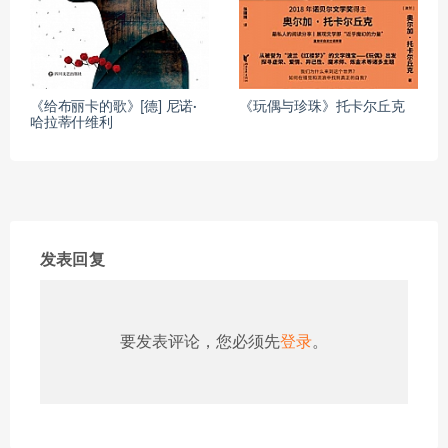
《给布丽卡的歌》[德] 尼诺·
《玩偶与珍珠》托卡尔丘克
哈拉蒂什维利
发表回复
要发表评论，您必须先
登录
。