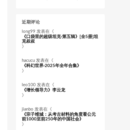
近期评论
long99
发表在《
《口袋里的超级坦克·第五辑》[全5册]坦
克叔叔
》
hacucu
发表在《
《科幻世界·2025年全年合集》
》
leo100
发表在《
《增长领导力》李云龙
》
jianbo
发表在《
《宗子维城：从考古材料的角度看公元
前1000至前250年的中国社会》
》