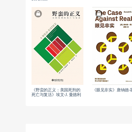
《野蛮的正义：美国死刑的
《眼见非实》唐纳德·
死亡与复活》埃文·J. 曼德利