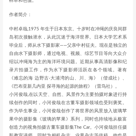
样本和色值。
作者简介：
中村卓哉,1975 年生于日本东京。十岁时在冲绳的庆良间群
岛初次接触潜水，从此沉迷于海洋世界。日本大学艺术系
毕业后，师从水下摄影家——父亲中村征夫。现在是独立的
自由水下摄影师，通过电视、视频、综艺节目等向大众介
绍以冲绳海为主的海洋环境问题。近期从事高清影像和纪
录片拍摄工作，作为水下摄影师活跃在各个领域。著有
《难忘的海 边野古·大浦湾的山、川、海》（偕成社）、
《巴布亚新几内亚 探寻海的起源的旅程》（雷鸟社）。
小河俊哉,在以天空、自然、风景作为主要拍摄对象进行持
续创作的同时，小河俊哉在古董车摄影领域也受到褒奖。
作为毕生事业，小河俊哉创作了将世界的风景放入玻璃苹
果中的摄影集《玻璃的苹果》系列，同时也持续地从极富
创造力的视角拍摄古董车摄影集The Car。小河俊哉担任摄
影教室讲师，同时为相机杂志、业界杂志等供稿，他也是