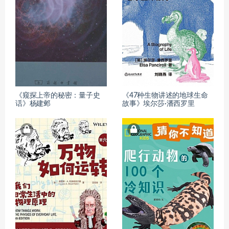
《窥探上帝的秘密：量子史
《47种生物讲述的地球生命
话》杨建邺
故事》埃尔莎·潘西罗里