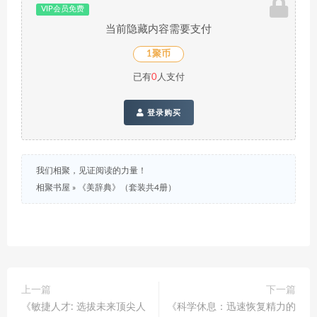
VIP会员免费
当前隐藏内容需要支付
1聚币
已有
0
人支付
登录购买
我们相聚，见证阅读的力量！
相聚书屋
»
《美辞典》（套装共4册）
上一篇
下一篇
《敏捷人才: 选拔未来顶尖人
《科学休息：迅速恢复精力的