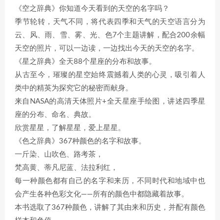
《空之辞典》你知道今天看到的天空的名字吗？
季节轮转，天气不同，将代表四季和天气的天空语言分为
云、风、雨、雪、雾、光、色7个主题讲解，配合200余幅
天空的照片，可以一边读，一边找出今天的天空的名字。
《星之辞典》全天88个星座的分布和故事。
从古至今，璀璨的星空始终震撼着人类的心灵，吸引着人
类中的精英为探究它的秘密而献身。
来自NASA的高清天体照片+全天星座手绘图，讲述四季星
座的分布、命名、典故。
欣赏星星，了解星星，爱上星星。
《色之辞典》367种颜色的名字和故事。
一斤染、山吹色、路考茶，
梵高黄、蒂凡尼蓝、法拉利红，
每一种颜色都有自己的名字和来历，不同时代和地域中也
会产生各种色彩文化——所有的颜色中都隐藏着故事。
本书选取了367种颜色，讲解了其由来和历史，并配有颜色