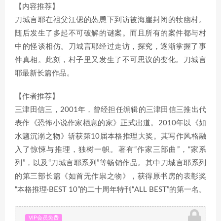
【内容推荐】
刀城言耶在祖父江偲的怂恿下到访被海崖封闭的犊幽村。
随后发生了多起不可破解的谜案。而且所有的案件都与村
中的怪谈相仿。刀城言耶经过走访，探究，逐渐掌握了事
件真相。此刻，村子里又发生了不可思议的变化。刀城言
耶最新长篇作品。
【作者推荐】
三津田信三，2001年，曾经担任编辑的三津田信三推出代
表作《恐怖小说作家栖息的家》正式出道。2010年以《如
水魑沉溺之物》斩获第10届本格推理大奖。其写作风格融
入了惊悚与推理，独树一帜。著有“作家三部曲”，“家系
列”，以及“刀城言耶系列”等畅销作品。其中刀城言耶系列
的第三部长篇《如首无作祟之物》，获得原书房的表彰奖
“本格推理·BEST 10”的二十周年特刊“ALL BEST”的第一名。
VIP会员免费