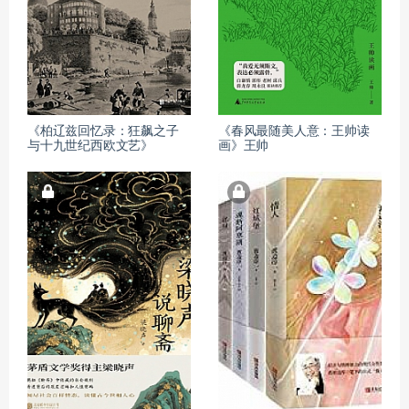
《柏辽兹回忆录：狂飙之子
《春风最随美人意：王帅读
与十九世纪西欧文艺》
画》王帅