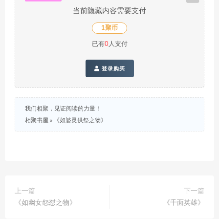
当前隐藏内容需要支付
1聚币
已有
0
人支付
登录购买
我们相聚，见证阅读的力量！
相聚书屋
»
《如碆灵供祭之物》
上一篇
下一篇
《如幽女怨怼之物》
《千面英雄》