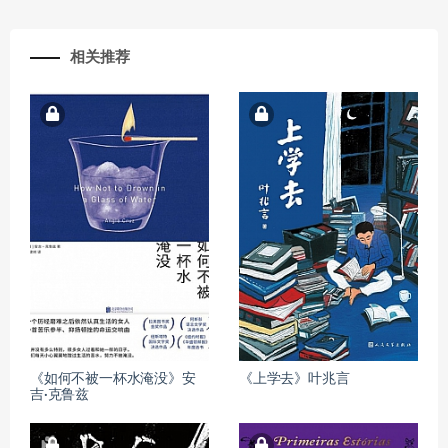
相关推荐
《如何不被一杯水淹没》安
《上学去》叶兆言
吉·克鲁兹