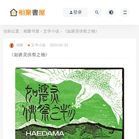
登录
当前位置：
相聚书屋
文学小说
《如碆灵供祭之物》
>
>
相聚
文学小说
2021-02-23
《如碆灵供祭之物》