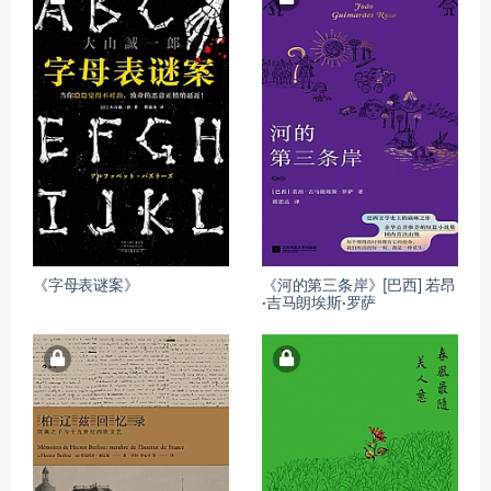
《字母表谜案》
《河的第三条岸》[巴西] 若昂
·吉马朗埃斯·罗萨