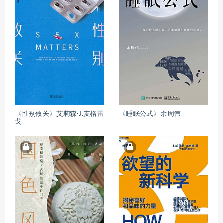
《性别攸关》艾莉森·J.麦格雷
《睡眠公式》余周伟
戈