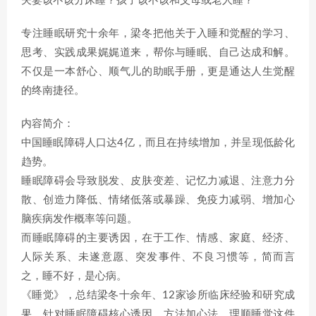
夫妻该不该分床睡？孩子该不该和父母或老人睡？
专注睡眠研究十余年，梁冬把他关于入睡和觉醒的学习、
思考、实践成果娓娓道来，帮你与睡眠、自己达成和解。
不仅是一本舒心、顺气儿的助眠手册，更是通达人生觉醒
的终南捷径。
内容简介：
中国睡眠障碍人口达4亿，而且在持续增加，并呈现低龄化
趋势。
睡眠障碍会导致脱发、皮肤变差、记忆力减退、注意力分
散、创造力降低、情绪低落或暴躁、免疫力减弱、增加心
脑疾病发作概率等问题。
而睡眠障碍的主要诱因，在于工作、情感、家庭、经济、
人际关系、未遂意愿、突发事件、不良习惯等，简而言
之，睡不好，是心病。
《睡觉》，总结梁冬十余年、12家诊所临床经验和研究成
果，针对睡眠障碍核心诱因，方法加心法，理顺睡觉这件