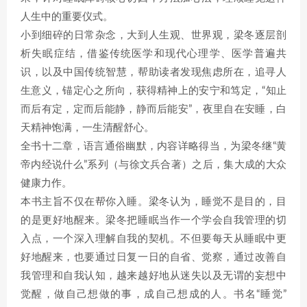
人生中的重要仪式。
小到细碎的日常杂念，大到人生观、世界观，梁冬逐层剖
析失眠症结，借鉴传统医学和现代心理学、医学普遍共
识，以及中国传统智慧，帮助读者发现焦虑所在，追寻人
生意义，锚定心之所向，获得精神上的安宁和笃定，“知止
而后有定，定而后能静，静而后能安”，夜里自在安睡，白
天精神饱满，一生清醒舒心。
全书十二章，语言通俗幽默，内容详略得当，为梁冬继“黄
帝内经说什么”系列（与徐文兵合著）之后，集大成的大众
健康力作。
本书主旨不仅在帮你入睡。梁冬认为，睡觉不是目的，目
的是更好地醒来。梁冬把睡眠当作一个学会自我管理的切
入点，一个深入理解自我的契机。不但要每天从睡眠中更
好地醒来，也要通过日复一日的自省、觉察，通过改善自
我管理和自我认知，越来越好地从迷失以及无谓的妄想中
觉醒，做自己想做的事，成自己想成的人。书名“睡觉”