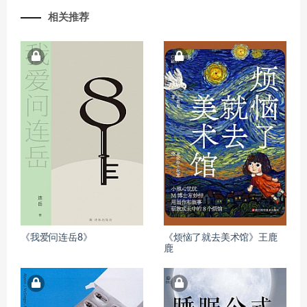
相关推荐
《我爱问连岳8》
《烦恼了就去美术馆》王鹿
鹿