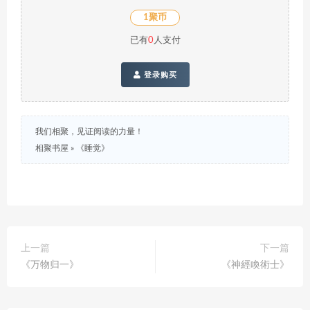
1聚币
已有
0
人支付
登录购买
我们相聚，见证阅读的力量！
相聚书屋
»
《睡觉》
上一篇
下一篇
《万物归一》
《神經喚術士》