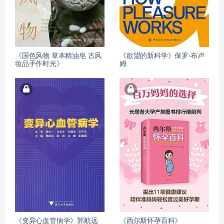
《国色风物 草本精油皂 古风
《欲望的新科学》保罗·布卢
妆品手作时光》
姆
《变异心血管病学》郭航远
《西尔斯怀孕百科》