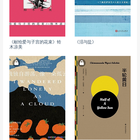
《献给爱与子宫的花束》铃
《泪与盐》
木凉美