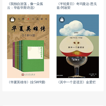
《我独自游荡，像一朵孤
《半轮黄日》奇玛曼达·恩戈
云：华兹华斯诗选》
兹·阿迪契
《华夏英雄传》(全5种9册)
《其中一个是谎言》金爱烂