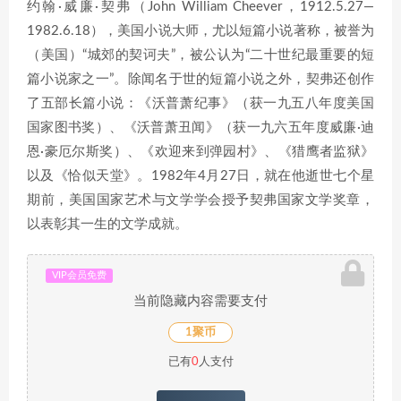
约翰·威廉·契弗（John William Cheever，1912.5.27—
1982.6.18），美国小说大师，尤以短篇小说著称，被誉为
（美国）“城郊的契诃夫”，被公认为“二十世纪最重要的短
篇小说家之一”。除闻名于世的短篇小说之外，契弗还创作
了五部长篇小说：《沃普萧纪事》（获一九五八年度美国
国家图书奖）、《沃普萧丑闻》（获一九六五年度威廉·迪
恩·豪厄尔斯奖）、《欢迎来到弹园村》、《猎鹰者监狱》
以及《恰似天堂》。1982年4月27日，就在他逝世七个星
期前，美国国家艺术与文学学会授予契弗国家文学奖章，
以表彰其一生的文学成就。
VIP会员免费
当前隐藏内容需要支付
1聚币
已有
0
人支付