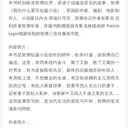
本书特别收录契弗自序，讲述小说编选背后的故事，契弗
《我为什么要写短篇小说》，英国剧作家、编剧、电影制
作人、小说家汉内夫·库瑞什导言，契弗传记作者布莱克·贝
利所著契弗年表，并随书附赠美国布鲁克林插画师 Patrick
Leger独家绘制的契弗三张肖像画书签。
内容简介：
本书是契弗短篇小说创作的精华，收录61篇，由契弗自己
编选。这里，有同来纽约奋斗、聚了又散、散了又聚的一
对男女，有为老板鞍前马后、最终仍旧被抛弃的年轻人，
有房租上涨、不想搬走的女孩，有交给保姆的女儿突然失
踪的父母，有陷入家庭琐事、想要寻找人生出口的妻子，
还有妻子跟别人私奔、深夜家中又闯入不速之客的丈夫……
这些故事所写的，是当代生活的喜悦与不和，契弗的笔充
满美与同情。
作者简介：