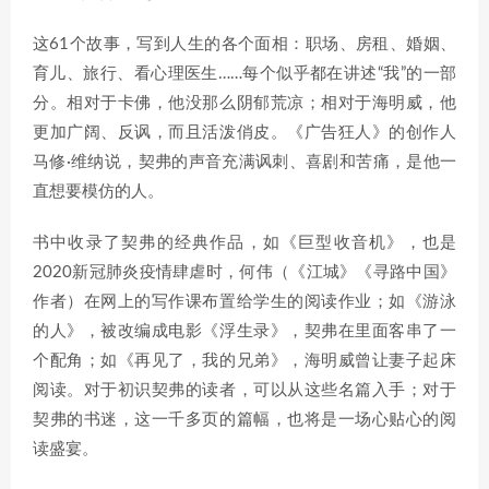
这61个故事，写到人生的各个面相：职场、房租、婚姻、
育儿、旅行、看心理医生……每个似乎都在讲述“我”的一部
分。相对于卡佛，他没那么阴郁荒凉；相对于海明威，他
更加广阔、反讽，而且活泼俏皮。《广告狂人》的创作人
马修·维纳说，契弗的声音充满讽刺、喜剧和苦痛，是他一
直想要模仿的人。
书中收录了契弗的经典作品，如《巨型收音机》，也是
2020新冠肺炎疫情肆虐时，何伟（《江城》《寻路中国》
作者）在网上的写作课布置给学生的阅读作业；如《游泳
的人》，被改编成电影《浮生录》，契弗在里面客串了一
个配角；如《再见了，我的兄弟》，海明威曾让妻子起床
阅读。对于初识契弗的读者，可以从这些名篇入手；对于
契弗的书迷，这一千多页的篇幅，也将是一场心贴心的阅
读盛宴。