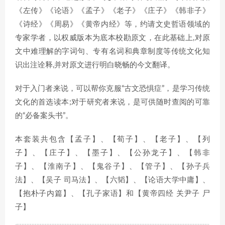
《左传》《论语》《孟子》《老子》《庄子》《韩非子》
《诗经》《周易》《黄帝内经》等，约请文史哲语领域的
专家学者，以权威版本为底本校勘原文，在此基础上,对原
文中难理解的字词句、专有名词和典章制度等传统文化知
识出注诠释,并对原文进行明白晓畅的今文翻译。
对于入门者来说，可以帮你克服“古文恐惧症”，是学习传统
文化的首选读本;对于研究者来说，是可供随时查阅的可靠
的“必备案头书”。
本套装共包含【孟子】、【荀子】、【老子】、【列
子】、【庄子】、【墨子】、【公孙龙子】、【韩非
子】、【淮南子】、【鬼谷子】、【管子】、【孙子兵
法】、【吴子 司马法】、【六韬】、【论语大学中庸】、
【抱朴子内篇】、【孔子家语】和【黄帝四经 关尹子 尸
子】