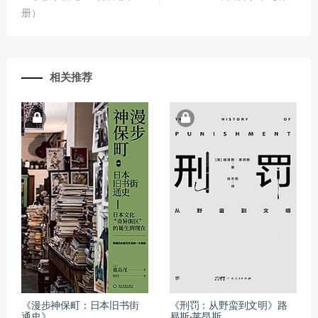
册）
相关推荐
《漫步神保町：日本旧书街
《刑罚：从野蛮到文明》路
通史》
易斯·莱昂斯