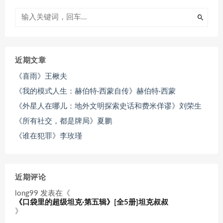
近期文章
《喜雨》王楸夫
《我的模式人生：赫伯特·西蒙自传》赫伯特·西蒙
《外星人在哪儿：地外文明探索史话和费米佯谬》刘荣生
《所有社交，都是牌局》夏鹏
《谁在犯罪》李玫瑾
近期评论
long99
发表在《
《口袋里的超级坦克·第五辑》[全5册]坦克叔叔
》