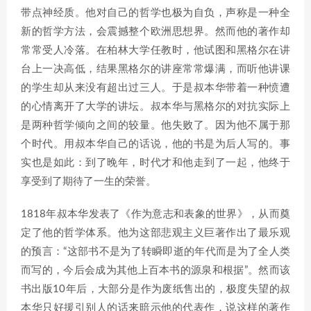
带点神经质。他对自己的哲学也极为自负，声称是一种全
新的哲学方法，会震撼整个欧洲思想界。然而他的著作却
常常受人冷落。在柏林大学任教时，他试图和黑格尔在讲
台上一决高低，结果黑格尔的讲座常常爆满，而听他讲课
的学生却从来没有超出过三人。于是叔本华带着一种愤遭
的心情离开了大学的讲坛。叔本华与黑格尔的对抗实际上
是两种哲学倾向之间的较量。他失败了。因为他不属于那
个时代。用叔本华自己的话说，他的书是为后人写的。事
实也是如此：到了晚年，时代才和他走到了一起，他终于
享受到了期待了一生的荣誉。
1818年叔本华发表了《作为意志和表象的世界》，从而奠
定了他的哲学体系。他为这部悲观主义巨著作出了最乐观
的预言：“这部书不是为了转瞬即逝的年代而是为了全人类
而写的，今后会成为其他上百本书的源泉和根据”。然而该
书出版10年后，大部分是作为废纸售出的，极度失望的叔
本华只好援引别人的话来暗示他的代表作，说这样的著作