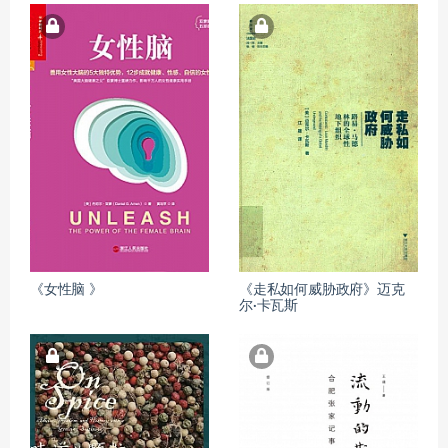
《女性脑 》
《走私如何威胁政府》迈克
尔·卡瓦斯