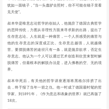
犹如一面镜子，“当一头蠢驴去照时，你不可能在镜子里看
见天使”。
叔本华是唯意志论哲学的创始人，他抛弃了德国古典哲学
的思辩传统，力图从非理性方面来寻求新的出路，提出了
生存意志论。人生就是一种痛苦，一个人所感受的痛苦与
他的生存意志的深度成正比。生存意志越强，人就越痛
苦。要摆脱痛苦的途径只有一条，就是抛弃欲求，否定生
存意志。他认为一个人可以通过艺术创造和欣赏来暂时解
脱痛苦，但最根本的解脱办法是，进入佛教的空、无的境
界。
叔本华死后，有关他的哲学讲座逐渐将黑格尔排挤了出
去，终于报了当年一箭之仇。他一时成了德国最时髦的哲
学家。到1891年，《作为意志和表象的世界》就已再版了
18次。