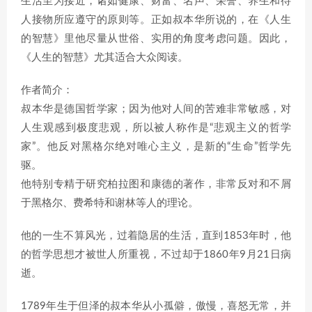
生活至为接近，诸如健康、财富、名声、荣誉、养生和待
人接物所应遵守的原则等。正如叔本华所说的，在《人生
的智慧》里他尽量从世俗、实用的角度考虑问题。因此，
《人生的智慧》尤其适合大众阅读。
作者简介：
叔本华是德国哲学家；因为他对人间的苦难非常敏感，对
人生观感到极度悲观，所以被人称作是“悲观主义的哲学
家”。他反对黑格尔绝对唯心主义，是新的“生命”哲学先
驱。
他特别专精于研究柏拉图和康德的著作，非常反对和不屑
于黑格尔、费希特和谢林等人的理论。
他的一生不算风光，过着隐居的生活，直到1853年时，他
的哲学思想才被世人所重视，不过却于1860年9月21日病
逝。
1789年生于但泽的叔本华从小孤僻，傲慢，喜怒无常，并