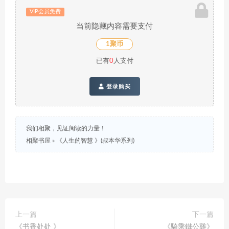
VIP会员免费
当前隐藏内容需要支付
1聚币
已有
0
人支付
登录购买
我们相聚，见证阅读的力量！
相聚书屋
»
《人生的智慧 》(叔本华系列)
上一篇
下一篇
《书香处处 》
《騎乘鐵公雞》