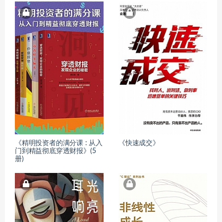
《精明投资者的满分课 : 从入
《快速成交》
门到精益彻底穿透财报》(5
册)