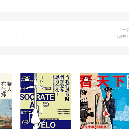
下一
《风投