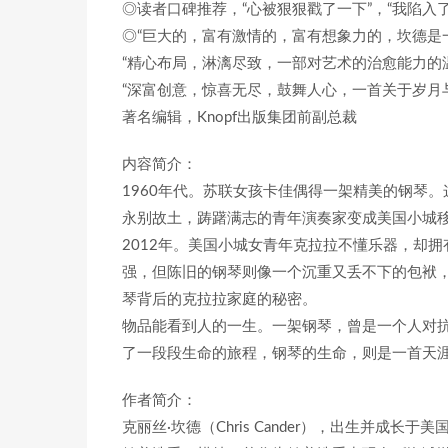
◎读者口碑推荐，“心被狠狠戳了一下”，“我陷入了
◎“巨大的，富有激情的，富有想象力的，坎德是
“精心布局，淋漓尽致，一部对艺术的治愈能力的
“深富创意，惊喜无尽，鼓舞人心，一首关于岁月与天涯的
著名编辑，Knopf出版集团前副总裁
内容简介：
1960年代。苏联女孩卡佳偶得一架精美的钢琴
永别故土，踌躇满志的青年演奏家变成美国小城移
2012年。美国小城女青年克拉拉不懂乐器，却
强，但陈旧的钢琴则像一个沉重又丢不下的包袱
琴背后的克拉拉家庭的秘密。
物品能看到人的一生。一架钢琴，曾是一个人对
了一段段生命的旅程，钢琴的生命，则是一首天
作者简介：
克丽丝·坎德（Chris Cander），出生并