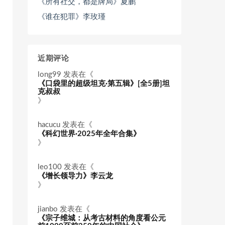
《所有社交，都是牌局》夏鹏
《谁在犯罪》李玫瑾
近期评论
long99
发表在《
《口袋里的超级坦克·第五辑》[全5册]坦
克叔叔
》
hacucu
发表在《
《科幻世界·2025年全年合集》
》
leo100
发表在《
《增长领导力》李云龙
》
jianbo
发表在《
《宗子维城：从考古材料的角度看公元