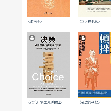
《淮南子》
《華人在他鄉》
《决策》埃里克·约翰逊
《胡适的顿挫》