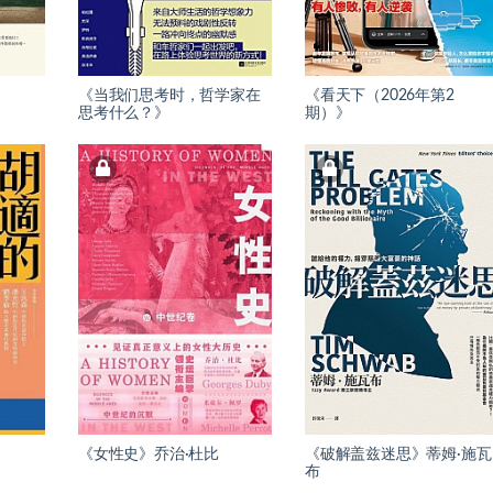
《当我们思考时，哲学家在
《看天下（2026年第2
思考什么？》
期）》
《女性史》乔治·杜比
《破解盖兹迷思》蒂姆·施瓦
布