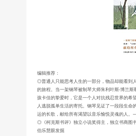
编辑推荐：
◎普通人只能思考人生的一部分，物品却能看到
的旅程。当一架钢琴被制琴大师朱利叶斯·博兰斯
孩卡佳的挚爱时，它是一个人对抗残忍世界的希
人逃脱孤单生活的寄托。钢琴见证了一段段生命
运的长歌，献给所有渴望以音乐愉悦灵魂的人。—
◎《柯克斯书评》独立小说奖得主，独立书商图书
伯乐慧眼发掘