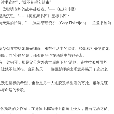
读书宿醉”，“我不希望它结束”
一位聪明老练的故事讲述者。”——《纽约时报》
温柔沉思。”——《柯克斯书评》星标书评：
长诗。”——加里·菲斯克乔（Gary Fisketjon），兰登书屋前
。这架钢琴带给她阳光细雨、艰苦生活中的温柔。婚姻和社会迫使她
民，而*心痛的是，那架钢琴也在动荡中与她分离。
拥有一架钢琴，那是父母意外去世后留下的*遗物。克拉拉孤独而坚
，让她不知所措。直到某天，一位摄影师的出现意外揭开了这架老
抗残忍世界的希望，也曾是另一人逃脱孤单生活的寄托。钢琴见证
涯与命运的长歌。
成长于美国休斯敦的女作家，在身体上和精神上都向往强大，曾当过消防员、