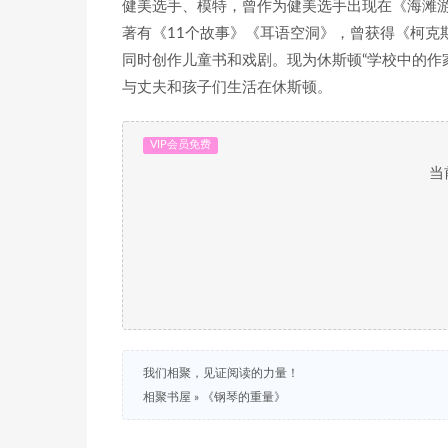
健美选手、模特，曾作为健美选手出现在《海滩
著有《11个故事》《耳语空洞》，曾获得《柯克斯
同时创作儿童书和戏剧。现为休斯顿“学校中的作
与丈夫和孩子们生活在休斯顿。
VIP会员免费
当
我们相聚，见证阅读的力量！
相聚书屋
»
《钢琴的重量》