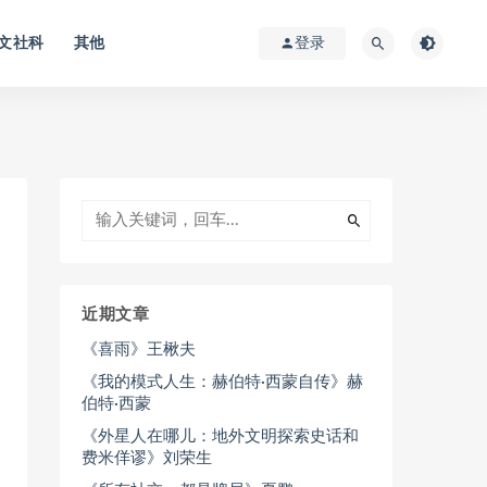
文社科
其他
登录
近期文章
《喜雨》王楸夫
《我的模式人生：赫伯特·西蒙自传》赫
伯特·西蒙
《外星人在哪儿：地外文明探索史话和
费米佯谬》刘荣生