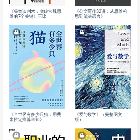
《极简谈判术：突破常规思
《公文写作32讲：从思维构
维的7个关键》王咏
思到笔法语言》
《全世界有多少只猫：用费
《爱与数学》（完整图文
米推定推算未知》
版）