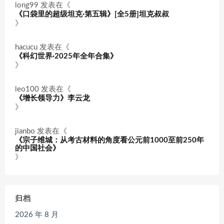
long99
发表在《
《口袋里的超级坦克·第五辑》[全5册]坦克叔叔
》
hacucu
发表在《
《科幻世界·2025年全年合集》
》
leo100
发表在《
《增长领导力》李云龙
》
jianbo
发表在《
《宗子维城：从考古材料的角度看公元前1000至前250年
的中国社会》
》
归档
2026 年 8 月