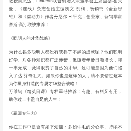
教授吴恩达，LinkedIn联合创始人兼董事会主席里德·霍夫
曼，《连线》杂志创始主编凯文·凯利，畅销书《全新思
维》和《驱动力》作者丹尼尔·H·平克，创业家、营销学家
赛斯·高汀联袂推荐！
《聪明人的才华战略》
为什么很多聪明人都没有获得了不起的成就呢？他们聪明
好学、对各种知识都广泛涉猎，但随着年龄日渐增长，却
一事无成，觉得浪费了自己的才华。这可能是因为他们陷
入了达·芬奇诅咒。如果你也是这样的人，请不要错过这本
为你量身打造的专属才华整合战略！
万维钢《精英日课》专栏重磅推荐！有趣、有料又有用，
助你过上丰盈自足的人生！
《赢回专注力》
你在工作中是否有如下烦恼：多如牛毛的分心事、持续不