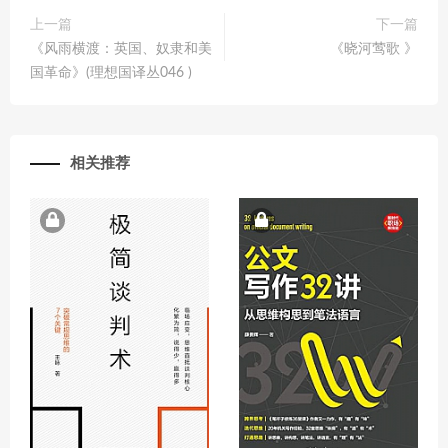
上一篇
下一篇
《风雨横渡：英国、奴隶和美
《晓河莺歌 》
国革命》(理想国译丛046 )
相关推荐