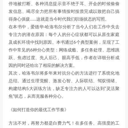
停地被打断、各种消息提示音不绝于耳、开会的时候偷偷
发信息、竭尽全力把所有事情按时按质完成以致把自己搞
得身心俱疲……这就是当今时代我们职场状态的写照。
在本书中，爱德华·哈洛韦尔分析了当今人们在工作中失去
专注力的潜在原因：每个人的分心症状都可以从原生家庭
及成长环境中找到原因。本书通过6个典型案例，呈现了工
作中常见的6种分心类型：网络成瘾、多任务处理、思维跳
跃、焦虑过度、先人后己、眼高手低，作者在详细分析成
因的同时还给出了相应的解决方案。
其次，哈洛韦尔将多年来对抗分心的方法进行了系统化地
总结。通过生理觉醒、激发心智、人际联结、驾驭情绪、
构建结构5大训练方法，缺乏专注力的人可以达到“灵活聚
焦”状态，从而克服各种分心。
《如何打造你的最优工作节奏》
方法不对，再努力都是白费力气！在多任务、高强度的工