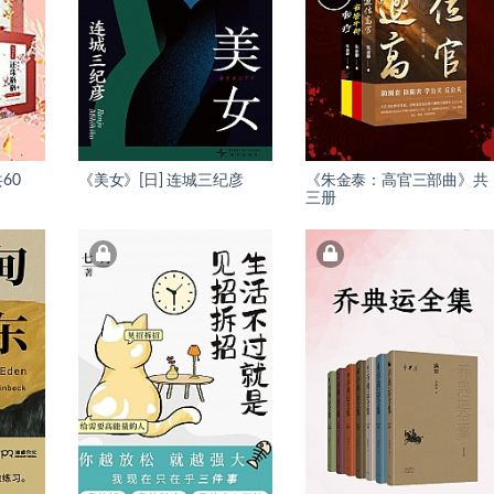
60
《美女》[日] 连城三纪彦
《朱金泰：高官三部曲》共
三册