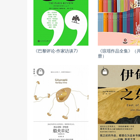
《巴黎评论·作家访谈7》
《琼瑶作品全集》（共
册）