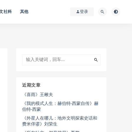
文社科
其他
登录
近期文章
《喜雨》王楸夫
《我的模式人生：赫伯特·西蒙自传》赫
伯特·西蒙
《外星人在哪儿：地外文明探索史话和
费米佯谬》刘荣生