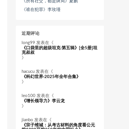
《所有社交，都是牌局》夏鹏
《谁在犯罪》李玫瑾
近期评论
long99
发表在《
《口袋里的超级坦克·第五辑》[全5册]坦
克叔叔
》
hacucu
发表在《
《科幻世界·2025年全年合集》
》
leo100
发表在《
《增长领导力》李云龙
》
jianbo
发表在《
《宗子维城：从考古材料的角度看公元