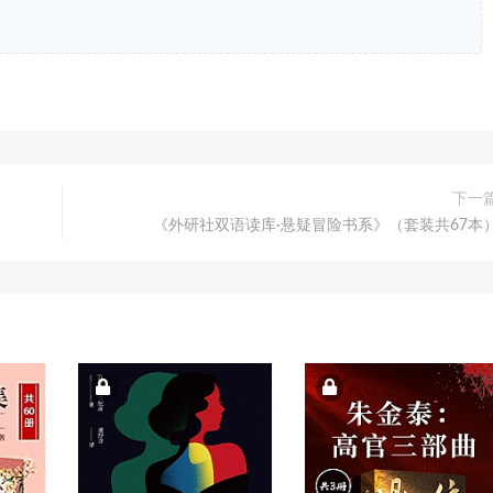
下一
《外研社双语读库·悬疑冒险书系》（套装共67本