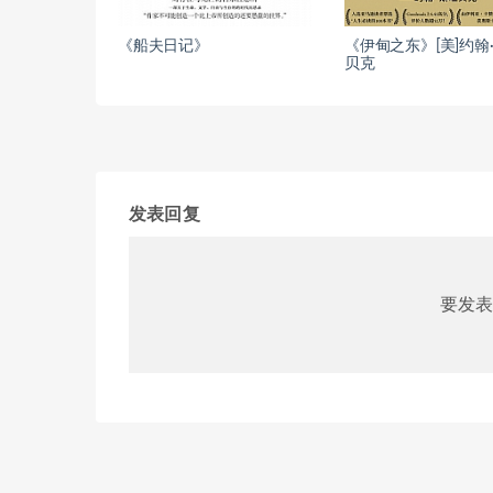
《船夫日记》
《伊甸之东》[美]约翰
贝克
发表回复
要发表