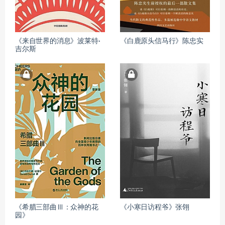
《来自世界的消息》波莱特·
《白鹿原头信马行》陈忠实
吉尔斯
《希腊三部曲Ⅲ：众神的花
《小寒日访程爷》张翎
园》