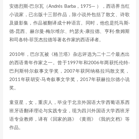
安德烈斯·巴尔瓦（Andrés Barba，1975— ），西语界当红
小说家，已出版十三部作品，除小说外包括了散文、诗歌
及摄影集，作品被翻译成十种语言。同时，他也是托马斯·
德·昆西、赫尔曼·梅尔维尔、约瑟夫·康拉德、亨利·詹姆斯
和司各特·菲茨杰拉德等著名作家的西语译者。
2010年，巴尔瓦被《格兰塔》杂志评选为二十二个最杰出
的西语青年作家之一。曾于1997年和2006年两获托伦特·
巴列斯特尔叙事文学奖，2007年获阿纳格拉玛散文奖，
2011年获胡安·马奇叙事文学奖，2017年获赫拉尔德小说
奖。
童亚星，女，重庆人，毕业于北京外国语大学西葡语系西
班牙语翻译理论与实践专业，现为四川外国语大学西班牙
语专业教师，译有《回家的路》《黄雨》《我的文档》等
作品。