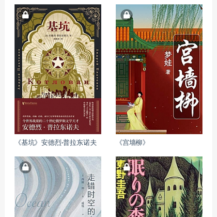
《基坑》安德烈·普拉东诺夫
《宫墙柳》