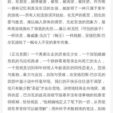
娃。在那里，她将被爱，被恨，被渴望，被排挤。作为唯
一拥有记忆和真实生活的女孩，她发明了一种只属于童年
的游戏——所有人轮流扮演洋娃娃。在无声的夜里，陌生的
爱与敌意、难以融入群体的痛苦、无处安放的想象力，最
终将游戏推向了彻底的失控……像让·科克托《可怕的孩子》
一样诗意，像威廉·戈尔丁《蝇王》一样残酷，安德烈斯·巴
尔瓦描绘了一幅令人不安的童年肖像。
《正当意图》一个离家出走的厌食症少女，一个深陷婚姻
危机的马拉松跑者，一个静静看着母亲走向死亡的女人，
一个突然意识到和年轻情人年龄差距的同性恋老人。恐惧
与孤独，暴力与反抗，自毁与受难，在安德烈斯·巴尔瓦的
四部中篇小说中纤毫毕现。我们的不快乐往往源于渴望，
但只有极少数“圣徒”才会自觉地、决绝地转身走向地狱。难
得的是，巴尔瓦的超高清细节描摹并没有使事物的轮廓变
得模糊，恰恰相反，“他精确地定义了笔下的一切，从而使
得世界变得可以被理解”：用外科手术般精准的笔法，刻画