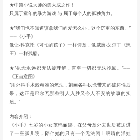
★中篇小说大师的集大成之作！
只属于童年的暴力游戏 与 属于每个人的孤独角力。
★“我们也不知道该拿我们的爱怎么办，这个沉重的东西。”
——《小手》
像让·科克托《可怕的孩子》一样诗意，像威廉·戈尔丁《蝇
王》一样残酷。
★“执念永远都无法被理解，直至一切都无法挽回。”——
《正当意图》
“用外科手术般精准的笔法，刻画各种执念带来的破坏性后
果，这正是巴尔瓦那些引人入胜又令人不安的故事的实
质。”
内容介绍：
《小手》七岁的小女孩玛丽娜，在父母意外去世后被送进
了一座孤儿院，陪伴她的只有一个无法闭上眼睛的洋娃