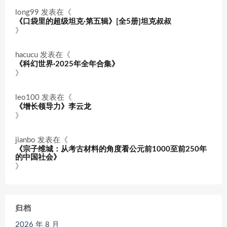
long99
发表在《
《口袋里的超级坦克·第五辑》[全5册]坦克叔叔
》
hacucu
发表在《
《科幻世界·2025年全年合集》
》
leo100
发表在《
《增长领导力》李云龙
》
jianbo
发表在《
《宗子维城：从考古材料的角度看公元前1000至前250年
的中国社会》
》
归档
2026 年 8 月