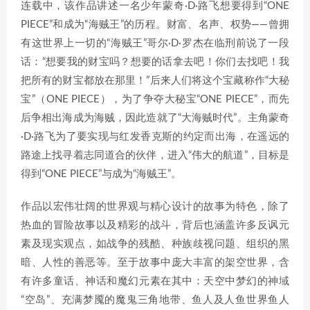
连载中，该作品讲述一名少年蒙奇·D·路飞想要得到“ONE
PIECE”和成为“海贼王”的历程。财富、名声、权势——曾拥
有这世界上一切的“海贼王”哥尔·D·罗杰在临刑前说了一段
话：“想要我的财宝吗？想要的话拿去吧！你们去找吧！我
把所有的财宝都放在那里！”后来人们将这个宝藏称作“大秘
宝”（ONE PIECE），为了争夺大秘宝“ONE PIECE”，而先
后争相出海成为海贼，因此造就了“大海贼时代”。主角蒙奇
·D·路飞为了要实现与红发香克斯的约定而出海，在遥远的
路途上找寻着志同道合的伙伴，进入“伟大的航道”，目标是
得到“ONE PIECE”与成为“海贼王”。
作品以宏伟壮阔的世界观与精心设计的故事为特色，除了
热血的冒险故事以及精彩的战斗，背后也涵盖许多反讽元
素及现实观点，如战争的残酷、种族歧视问题、组织的黑
暗、人性的善恶等。至于故事中庞大丰富的架空世界，含
有许多童话、神话和魔幻元素在其中：天空中梦幻的神域
“空岛”、充满梦魇的魔鬼三角地带、鱼人及人鱼世界鱼人