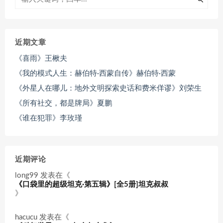
近期文章
《喜雨》王楸夫
《我的模式人生：赫伯特·西蒙自传》赫伯特·西蒙
《外星人在哪儿：地外文明探索史话和费米佯谬》刘荣生
《所有社交，都是牌局》夏鹏
《谁在犯罪》李玫瑾
近期评论
long99
发表在《
《口袋里的超级坦克·第五辑》[全5册]坦克叔叔
》
hacucu
发表在《