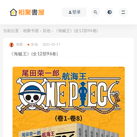
登录
当前位置：
相聚书屋
其他
《海贼王》(全12部96卷)
>
>
相聚
其他
2021-02-17
《海贼王》(全12部96卷)