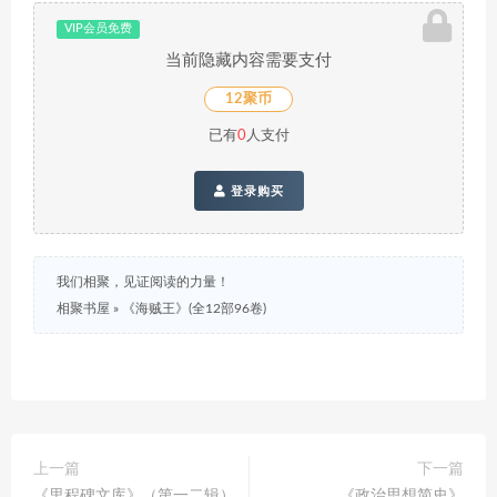
VIP会员免费
当前隐藏内容需要支付
12聚币
已有
0
人支付
登录购买
我们相聚，见证阅读的力量！
相聚书屋
»
《海贼王》(全12部96卷)
上一篇
下一篇
《里程碑文库》（第一二辑）
《政治思想简史》