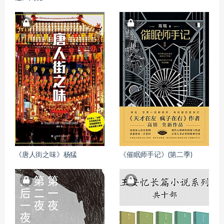
《唐人街之味》杨猛
《催眠师手记》(第二季)