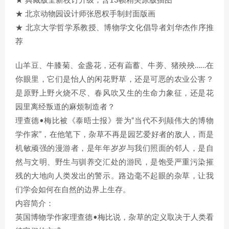
★ 典藏版全新校订升级，含13帧精美原版插图
★ 北京动物园设计师张恩权手制封面版画
★ 北京大学哲学系教授、博物学文化倡导者刘华杰作序推
荐
山羊豆、牛膝菊、金盏花，还有萹蓄、牛蒡、猪殃殃……在
你眼里，它们是怡人的闲花野草，还是可恶的农业公害？
是原野上野火烧不尽、春风吹又生的生命力象征，还是花
园里离经叛道的麻烦制造者？
理查德•梅比被《泰晤士报》誉为“当代不列颠伟大的博物
学作家”，在他笔下，杂草不再是园艺爱好者的敌人，而是
机敏顽强的漫游者，是年年岁岁与我们照面的邻人，是自
然与文明、野生与驯养交汇处的游民，是饱受严重污染摧
残的大地向人类发出的警示。路边毫不起眼的杂草，让我
们学会如何在自然的边界上生存。
内容简介：
英国博物学作家理查德•梅比说，杂草的定义取决于人类看