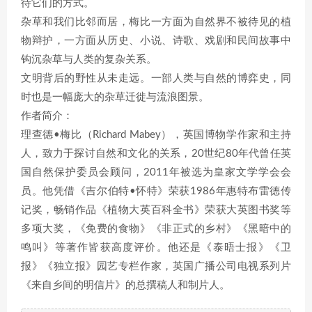
待它们的方式。
杂草和我们比邻而居，梅比一方面为自然界不被待见的植
物辩护，一方面从历史、小说、诗歌、戏剧和民间故事中
钩沉杂草与人类的复杂关系。
文明背后的野性从未走远。一部人类与自然的博弈史，同
时也是一幅庞大的杂草迁徙与流浪图景。
作者简介：
理查德•梅比（Richard Mabey），英国博物学作家和主持
人，致力于探讨自然和文化的关系，20世纪80年代曾任英
国自然保护委员会顾问，2011年被选为皇家文学学会会
员。他凭借《吉尔伯特•怀特》荣获1986年惠特布雷德传
记奖，畅销作品《植物大英百科全书》荣获大英图书奖等
多项大奖，《免费的食物》《非正式的乡村》《黑暗中的
鸣叫》等著作皆获高度评价。他还是《泰晤士报》《卫
报》《独立报》园艺专栏作家，英国广播公司电视系列片
《来自乡间的明信片》的总撰稿人和制片人。