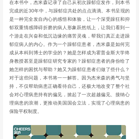
在本书中，杰米森记录了自己从初次躁郁症发作，到本书
完成的近30年中，与躁郁症共处的点点滴滴。本书呈现的
是一种完全发自内心的感悟和体验，让一个深受躁狂和抑
郁双重情感障碍折磨的病人形象跃然纸上，让我们看到一
个游走在兴奋和低沉边缘的痛苦灵魂，帮我们真正走进躁
郁症病人的内心。作为一个躁郁症患者，杰米森是如何完
成从本科到博士的学业的？她是怎样成为霍普金斯大学终
身教授甚至是躁郁症研究专家的？躁郁症患者的身份给了
她怎样的困扰与帮助？她又为躁郁症患者们做了些什么？
对于这些问题，本书将一一解答。因为杰米森的勇气与坚
持，不仅帮助病患正确看待自己，还极大地改变了整个社
会对心理病患持有的偏见，掀起了一次超越偏见、接纳心
理病患的浪潮，更推动美国国会立法，实现了心理病患的
保险平权制度。