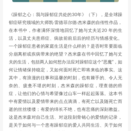
《躁郁之心：我与躁郁症共处的30年》（下），是全球躁
郁症研究领域的大师凯·雷德菲尔德·杰米森的自传性作品，
在本书中，作者满怀深情地回忆了她与丈夫近20 年的生
活，以及丈夫患癌症、病故前前后后的经历与情感变化。
一个躁郁症患者的家庭生活是什么样的？是否时常要面临
分崩离析或疾病带来的绝望？杰米森在书中回忆了她与丈
夫的生活，包括两人如何想办法应对躁郁症这个“恶魔”，如
何让情绪保持稳定，又如何面对死亡即将来临的事实。这
其中，有浪漫的往事和温馨的时刻，也有棘手的、令人无
奈的、疲惫不堪的时刻，杰米森的躁郁症，理查德的癌
症，让他们的心情与希望像过山车一样起起落落。这本书
中有爱情以及爱情带来的点点滴滴，有死亡以及随死亡而
逝的丝丝缕缕；有爱的绵长不绝，也有悲痛的深刻教益。
这是杰米森对自己生活、对这段刻骨铭心的爱情的记录，
是关于如何与一个患有躁郁症的爱人共同生活、关于如何