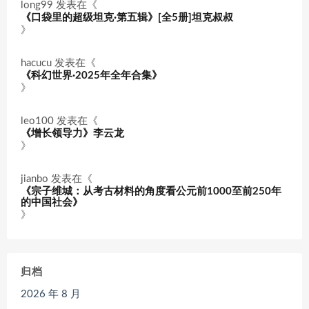
long99
发表在《
《口袋里的超级坦克·第五辑》[全5册]坦克叔叔
》
hacucu
发表在《
《科幻世界·2025年全年合集》
》
leo100
发表在《
《增长领导力》李云龙
》
jianbo
发表在《
《宗子维城：从考古材料的角度看公元前1000至前250年
的中国社会》
》
归档
2026 年 8 月