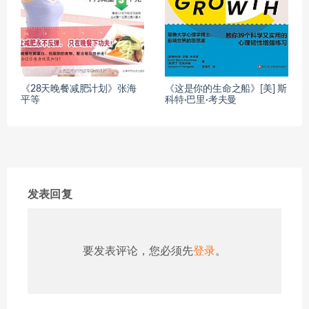
《28天晚餐减肥计划》张海
《这是你的生命之船》[美] 斯
平等
科特·巴里·考夫曼
发表回复
要发表评论，您必须先
登录
。