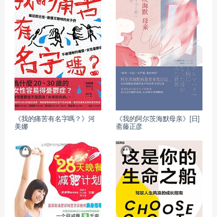
《我的痛苦有名字嗎？》河
《我的阿尔茨海默母亲》[日]
美娜
斋藤正彦