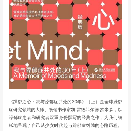
《躁郁之心：我与躁郁症共处的30年》（上）是全球躁郁
症研究领域的大师、畅销书作家凯·雷德菲尔德·杰米森，以
躁郁症患者和研究者双重身份撰写的经典之作，为我们细
腻地呈现了自己从少女时代起与躁郁症纠缠的心路历程。