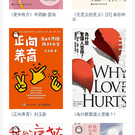
《更年有方》辛西娅·瑟洛
《无意义的意义》[日] 泉谷闲
示
《正向养育》刘玉新
《為什麼愛讓人受傷？》