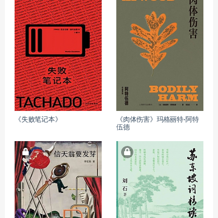
《失败笔记本》
《肉体伤害》玛格丽特·阿特
伍德