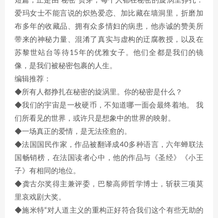
短篇，正是由“秘密”贯穿，每个人都在秘密的旋涡里挣扎：
爱玛女士不能言说的炽热爱恋、加比藏在墙洞里，折磨加
布多年的收藏品、拥有众多情妇的病患，他赤诚的赞美所
带来的神秘力量、混淆了真实与虚构的迂腐教授，以及在
苏黎世站台等待15年的优雅女子。他们全都是我们的镜
像，是我们被秘密包裹的人生。
编辑推荐：
◆所有人都挣扎在秘密的旋涡里。你的秘密是什么？
◆我们的宇宙是一枚硬币，不知道哪一面会最终着地。 我
们所看见的世界，或许只是想象中的世界的映射。
◆一场真正的爱情，是无法痊愈的。
◆法国国民作家，作品被翻译成40多种语言，六年蝉联法
国畅销榜，在法国读者心中，他的作品与《圣经》《小王
子》有相同的地位。
◆龚古尔奖得主兼评委，巴黎高师哲学博士，斩获三项莫
里哀戏剧大奖。
◆施米特“对人道主义的重构正好符合我们这个有些无助的