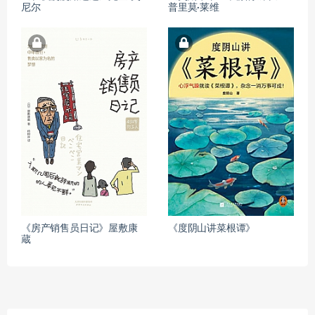
尼尔
普里莫·莱维
《房产销售员日记》屋敷康
《度阴山讲菜根谭》
蔵