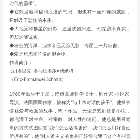
时代的需求”。
◆它散发着神秘和浪漫的气息，但也有一丝恐怖的威胁，
它触及了悲伤的本质。
◆大地无非群星的倒影，迷途犹如归途。 幻觉虽不真实，
但却足够诚实。
◆秘密的海洋，泅水者已无踪无影，海面上一片寂寥。
◆爱是焦虑和骄傲的混合物。
作者简介：
[法]埃里克-埃马纽埃尔•施米特
（Eric-Emmanuel Schmitt）
1960年出生于里昂，巴黎高师哲学博士，剧作家;小说家;
导演。法国国民作家，被称为“与上帝对话的孩子”。他擅长
讲述爱与救赎的故事，笔下作品，无论是戏剧还是小说，
都充满了对生命、对宗教、对人性的追问。他总是用最简
单的方式试图回答“我们怎么活得更好，我们怎么用好自己
所拥有的”，他“对人道主义的重构正好符合我们这个有些无