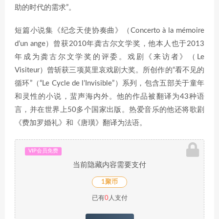
助的时代的需求”。
短篇小说集《纪念天使协奏曲》（Concerto à la mémoire
d’un ange）曾获2010年龚古尔文学奖，他本人也于2013
年成为龚古尔文学奖的评委。戏剧《来访者》（Le
Visiteur）曾斩获三项莫里哀戏剧大奖。所创作的“看不见的
循环”（“Le Cycle de l’Invisible”）系列，包含五部关于童年
和灵性的小说，蜚声海内外。他的作品被翻译为43种语
言，并在世界上50多个国家出版。热爱音乐的他还将歌剧
《费加罗婚礼》和《唐璜》翻译为法语。
VIP会员免费
当前隐藏内容需要支付
1聚币
已有
0
人支付