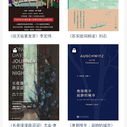
《信天翁要发芽》李宏伟
《苏东坡词精读》刘石
《长夜漫漫路迢迢》尤金·奥
《奥斯维辛：寂静的城市》