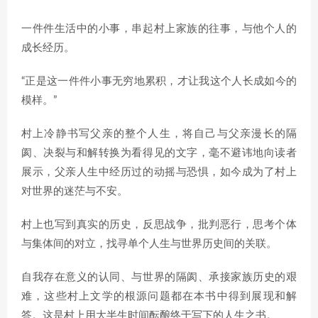
一件件生活中的小事，串起村上家族的往事，与他个人的
成长经历。
“正是这一件件小事无穷地累积，才让我这个人长成如今的
模样。”
村上冷静书写父亲的整个人生，将自己与父亲漫长的隔
阂、决裂与和解转换为看得见的文字，毫不避讳地向读者
展示，父亲人生中经历过的动摇与恐惧，如今成为了村上
对世界的迷茫与不安。
村上也写到真实的历史，反思战争，批判恶行，思考个体
与集体间的对立，找寻单个人生与世界历史间的关联。
自我存在意义的认同、与世界的隔阂、承接家族历史的艰
难，这些村上文学的根源问题都在本书中得到展现和解
答。这是村上用大半生时间酝酿终于写下的人生之书。