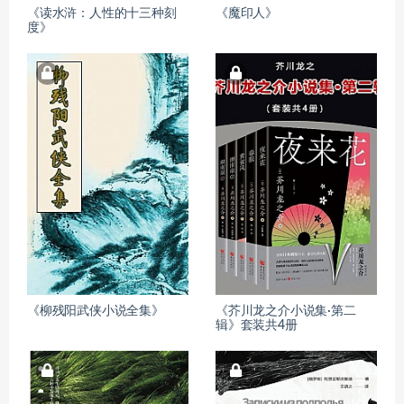
《读水浒：人性的十三种刻
《魔印人》
度》
《柳残阳武侠小说全集》
《芥川龙之介小说集·第二
辑》套装共4册