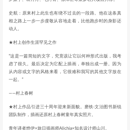
史航：原来村上此生也有绕不过去的一段路。他在这条真
相之路上一步一步虔敬从容地走着，比他跑步时的身影还
动人。
★村上创作生涯罕见之作
“这是一篇简短的文字，究竟该让它以何种形式出版，我考
虑了很久。最后决定为它配上插画，单独出成一册。因为
从内容或文字的风格来看，它很难和我写的其他文字放在
一起。”
——村上春树
★村上作品引进三十周年迎来新面貌。磨铁·文治图书新锐
团队制作，插画还原村上春树童年真实照片。
青年译者烨伊×旅日插画师Alichia×知名设计师山川。