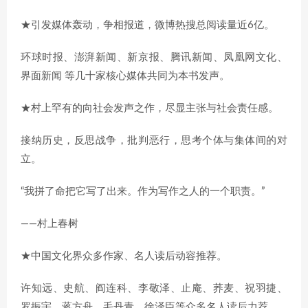
★引发媒体轰动，争相报道，微博热搜总阅读量近6亿。
环球时报、澎湃新闻、新京报、腾讯新闻、凤凰网文化、
界面新闻 等几十家核心媒体共同为本书发声。
★村上罕有的向社会发声之作，尽显主张与社会责任感。
接纳历史，反思战争，批判恶行，思考个体与集体间的对
立。
“我拼了命把它写了出来。作为写作之人的一个职责。”
——村上春树
★中国文化界众多作家、名人读后动容推荐。
许知远、史航、阎连科、李敬泽、止庵、荞麦、祝羽捷、
罗振宇、蒋方舟、毛丹青、徐泽臣等众多名人读后力荐。