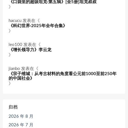
《口袋里的超级坦克·第五辑》[全5册]坦克叔叔
》
hacucu
发表在《
《科幻世界·2025年全年合集》
》
leo100
发表在《
《增长领导力》李云龙
》
jianbo
发表在《
《宗子维城：从考古材料的角度看公元前1000至前250年
的中国社会》
》
归档
2026 年 8 月
2026 年 7 月