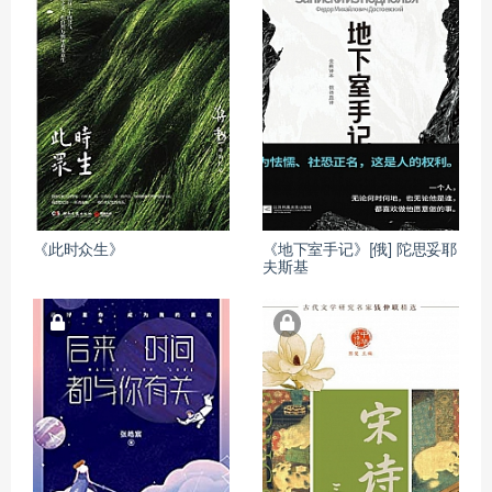
《此时众生》
《地下室手记》[俄] 陀思妥耶
夫斯基