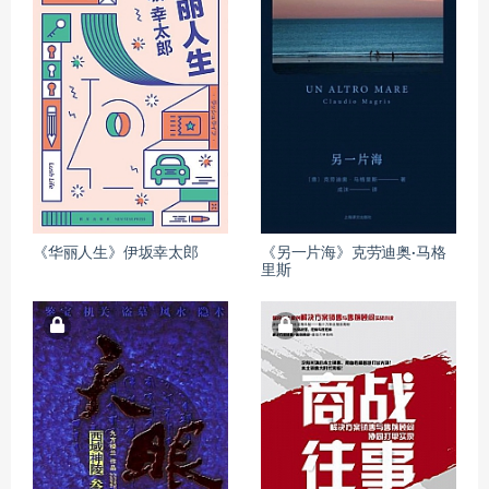
《华丽人生》伊坂幸太郎
《另一片海》克劳迪奥·马格
里斯