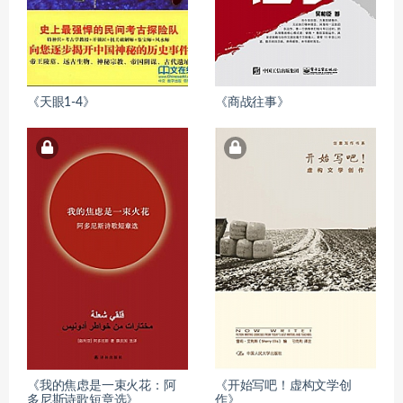
《天眼1-4》
《商战往事》
《我的焦虑是一束火花：阿
《开始写吧！虚构文学创
多尼斯诗歌短章选》
作》