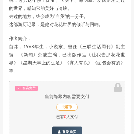
魂，进入这个莎士比亚、卡夫卡、海明威、爱因斯坦走过
的世界，感知它的美好与冷峻。
去过的地方，终会成为“自我”的一分子。
这部游历记录，是他对花花世界的倾听与回响。
作者简介：
苗炜，1968年生，小说家。曾任《三联生活周刊》副主
编，《新知》杂志主编，已出版作品《让我去那花花世
界》《星期天早上的远足》《寡人有疾》《面包会有的》
等。
VIP会员免费
当前隐藏内容需要支付
1聚币
已有
0
人支付
登录购买