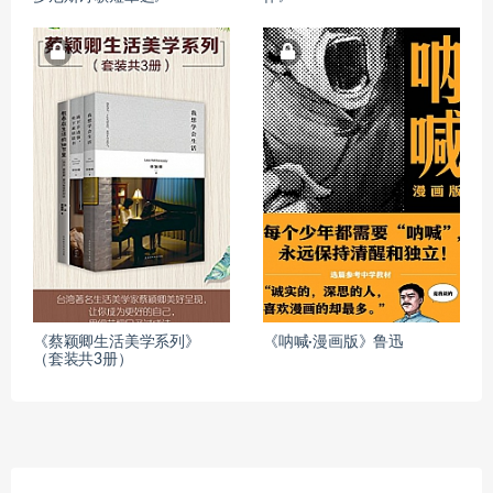
《蔡颖卿生活美学系列》
《呐喊·漫画版》鲁迅
（套装共3册）