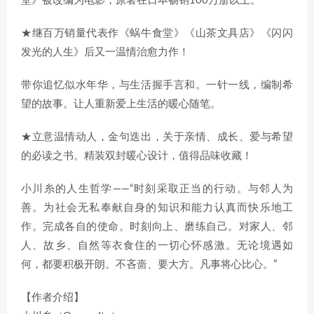
堂》被改编为电影，原著在日本畅销100万册以上。
★继百万销量代表作《蜗牛食堂》《山茶文具店》《闪闪
发光的人生》后又一温情治愈力作！
带你追忆似水年华，与生活握手言和。一针一线，编制希
望的故事。让人重新爱上生活的暖心随笔。
★立意温情动人，金句迭出，关于亲情、成长、爱与希望
的必读之书。精装双封暖心设计，值得品味收藏！
小川糸的人生哲学——“时刻采取正当的行动。与邻人为
善。为社会无私奉献自身的知识和能力认真而快乐地工
作。完成各自的使命。时刻向上、磨练自己。对家人、邻
人、故乡、自然等衣食住的一切心怀感激。无论境遇如
何，都要积极开朗。不吝啬、要大方。凡事将心比心。”
【作者介绍】