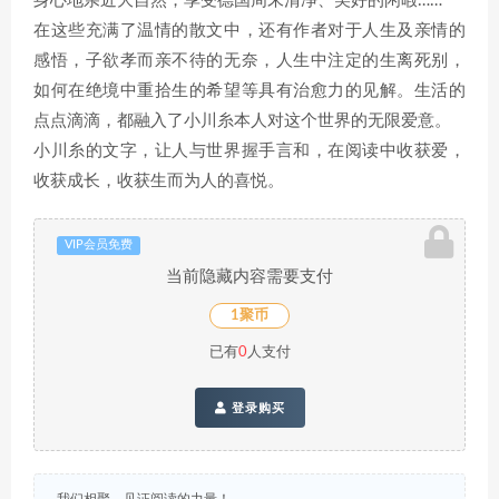
身心地亲近大自然，享受德国周末清净、美好的闲暇……
在这些充满了温情的散文中，还有作者对于人生及亲情的
感悟，子欲孝而亲不待的无奈，人生中注定的生离死别，
如何在绝境中重拾生的希望等具有治愈力的见解。生活的
点点滴滴，都融入了小川糸本人对这个世界的无限爱意。
小川糸的文字，让人与世界握手言和，在阅读中收获爱，
收获成长，收获生而为人的喜悦。
VIP会员免费
当前隐藏内容需要支付
1聚币
已有
0
人支付
登录购买