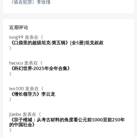
《谁在犯罪》李玫瑾
近期评论
long99
发表在《
《口袋里的超级坦克·第五辑》[全5册]坦克叔叔
》
hacucu
发表在《
《科幻世界·2025年全年合集》
》
leo100
发表在《
《增长领导力》李云龙
》
jianbo
发表在《
《宗子维城：从考古材料的角度看公元前1000至前250年
的中国社会》
》