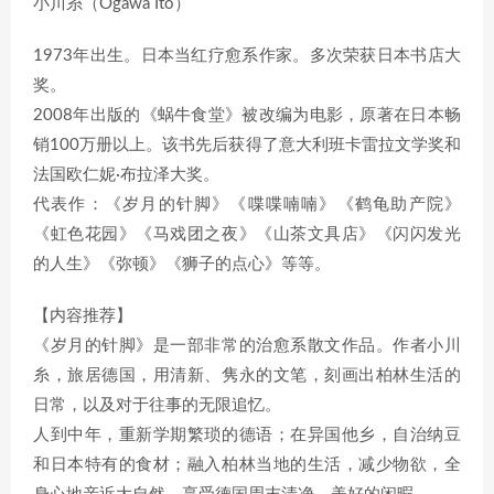
小川糸（Ogawa Ito）
1973年出生。日本当红疗愈系作家。多次荣获日本书店大
奖。
2008年出版的《蜗牛食堂》被改编为电影，原著在日本畅
销100万册以上。该书先后获得了意大利班卡雷拉文学奖和
法国欧仁妮·布拉泽大奖。
代表作：《岁月的针脚》《喋喋喃喃》《鹤龟助产院》
《虹色花园》《马戏团之夜》《山茶文具店》《闪闪发光
的人生》《弥顿》《狮子的点心》等等。
【内容推荐】
《岁月的针脚》是一部非常的治愈系散文作品。作者小川
糸，旅居德国，用清新、隽永的文笔，刻画出柏林生活的
日常，以及对于往事的无限追忆。
人到中年，重新学期繁琐的德语；在异国他乡，自治纳豆
和日本特有的食材；融入柏林当地的生活，减少物欲，全