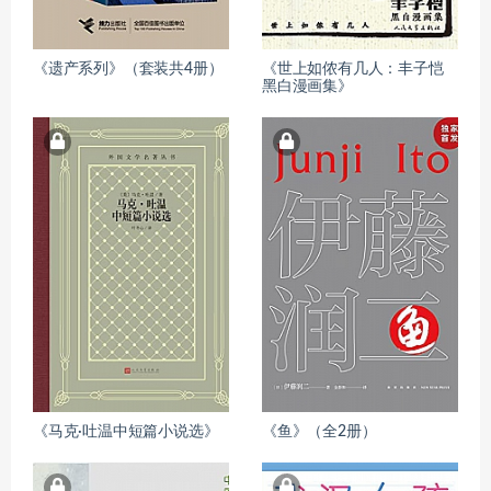
《遗产系列》（套装共4册）
《世上如侬有几人：丰子恺
黑白漫画集》
《马克·吐温中短篇小说选》
《鱼》（全2册）