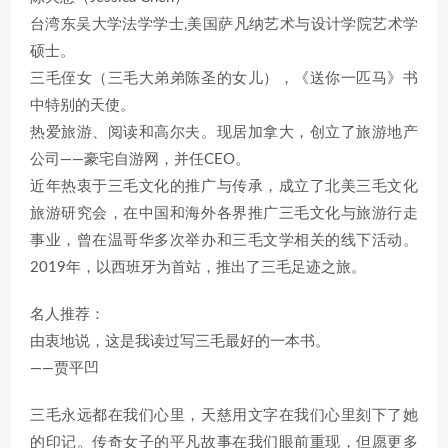
台湾东吴大学法学学士,美国萨凡纳艺术与设计学院艺术学
硕士。
三毛侄女（三毛大弟弟陈圣的女儿），《送你一匹马》书
中特别的天使。
热爱旅游、阅读和高尔夫。现居加拿大，创立了旅游地产
公司——豪宅自游网，并任CEO。
近年热衷于三毛文化的推广与传承，成立了北美三毛文化
旅游研究会，在中国和海外各界推广三毛文化与旅游行走
事业，曾在温哥华多次举办和三毛文学相关的线下活动。
2019年，以西班牙为首站，推出了三毛足迹之旅。
名人推荐：
由衷地说，这是我读过写三毛最好的一本书。
——贾平凹
三毛永远都在我们心里，天慈用文字在我们心里刻下了她
的印记。传奇女子的平凡故事在我们眼前重现，但愿更多