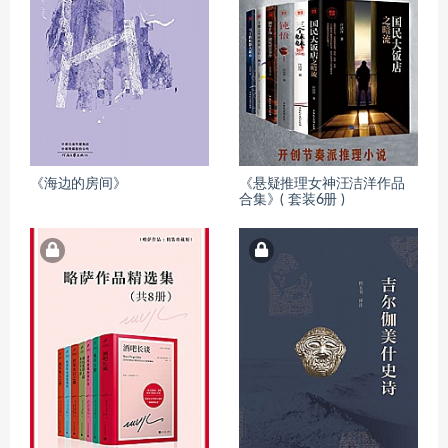
《海边的房间》
《悬疑推理女神汪洁洋作品
合集》( 套装6册 )