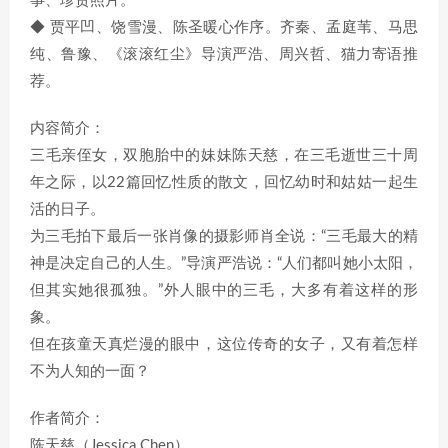
事、珍贵照片。
◆ 贾平凹、饶雪漫、陈圣暖心作序。齐秦、孟庭苇、马思
纯、鲁豫、《滚滚红尘》导演严浩、周兴哲、猫力寄语推
荐。
内容简介：
三毛亲侄女，双胞胎中的妹妹陈天慈，在三毛逝世三十周
年之际，以22篇回忆性质的散文，回忆幼时和姑姑一起生
活的日子。
为三毛拍下最后一张肖像的摄影师肖全说：“三毛最大的精
神是决定自己的人生。”导演严浩说：“人们都叫她小太阳，
但其实她很孤独。”外人眼中的三毛，大多有着这样的形
象。
但在孩童天真烂漫的眼中，这位传奇的女子，又有着怎样
不为人知的一面？
作者简介：
陈天慈（Jessica Chen）