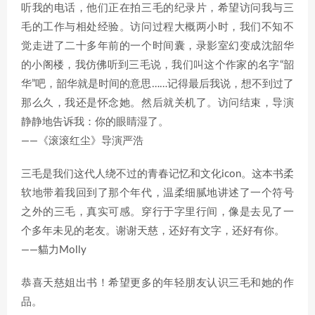
听我的电话，他们正在拍三毛的纪录片，希望访问我与三
毛的工作与相处经验。访问过程大概两小时，我们不知不
觉走进了二十多年前的一个时间囊，录影室幻变成沈韶华
的小阁楼，我仿佛听到三毛说，我们叫这个作家的名字“韶
华”吧，韶华就是时间的意思……记得最后我说，想不到过了
那么久，我还是怀念她。然后就关机了。访问结束，导演
静静地告诉我：你的眼睛湿了。
——《滚滚红尘》导演严浩
三毛是我们这代人绕不过的青春记忆和文化icon。这本书柔
软地带着我回到了那个年代，温柔细腻地讲述了一个符号
之外的三毛，真实可感。穿行于字里行间，像是去见了一
个多年未见的老友。谢谢天慈，还好有文字，还好有你。
——貓力Molly
恭喜天慈姐出书！希望更多的年轻朋友认识三毛和她的作
品。