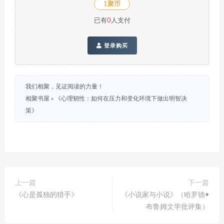
1聚币
已有
0
人支付
登录购买
我们相聚，见证阅读的力量！
相聚书屋
»
《心理韧性：如何在压力和变化环境下做出明智决
策》
上一篇
下一篇
《心是孤独的猎手》
《小说家与小说》（哈罗德•
布鲁姆文学批评集）