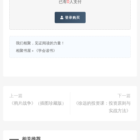
已有
0
人支付
登录购买
我们相聚，见证阅读的力量！
相聚书屋
»
《学会读书》
上一篇
下一篇
《鸦片战争》（插图珍藏版）
《徐远的投资课：投资原则与
实战方法》
相关推荐