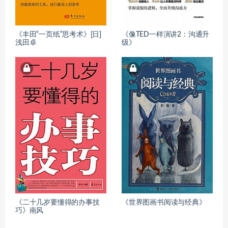
《丰田“一页纸”思考术》[日]
《像TED一样演讲2：沟通升
浅田卓
级》
《二十几岁要懂得的办事技
《世界图画书阅读与经典》
巧》南风