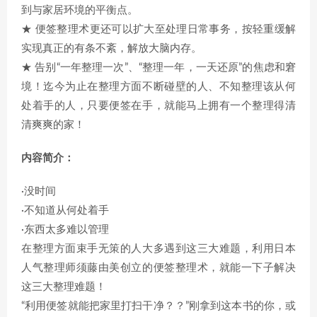
到与家居环境的平衡点。
★ 便签整理术更还可以扩大至处理日常事务，按轻重缓解
实现真正的有条不紊，解放大脑内存。
★ 告别“一年整理一次”、“整理一年，一天还原”的焦虑和窘
境！迄今为止在整理方面不断碰壁的人、不知整理该从何
处着手的人，只要便签在手，就能马上拥有一个整理得清
清爽爽的家！
内容简介：
·没时间
·不知道从何处着手
·东西太多难以管理
在整理方面束手无策的人大多遇到这三大难题，利用日本
人气整理师须藤由美创立的便签整理术，就能一下子解决
这三大整理难题！
“利用便签就能把家里打扫干净？？”刚拿到这本书的你，或