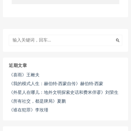
近期文章
《喜雨》王楸夫
《我的模式人生：赫伯特·西蒙自传》赫伯特·西蒙
《外星人在哪儿：地外文明探索史话和费米佯谬》刘荣生
《所有社交，都是牌局》夏鹏
《谁在犯罪》李玫瑾