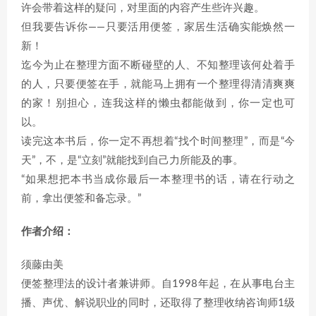
许会带着这样的疑问，对里面的内容产生些许兴趣。
但我要告诉你——只要活用便签，家居生活确实能焕然一
新！
迄今为止在整理方面不断碰壁的人、不知整理该何处着手
的人，只要便签在手，就能马上拥有一个整理得清清爽爽
的家！别担心，连我这样的懒虫都能做到，你一定也可
以。
读完这本书后，你一定不再想着“找个时间整理”，而是“今
天”，不，是“立刻”就能找到自己力所能及的事。
“如果想把本书当成你最后一本整理书的话，请在行动之
前，拿出便签和备忘录。”
作者介绍：
须藤由美
便签整理法的设计者兼讲师。自1998年起，在从事电台主
播、声优、解说职业的同时，还取得了整理收纳咨询师1级