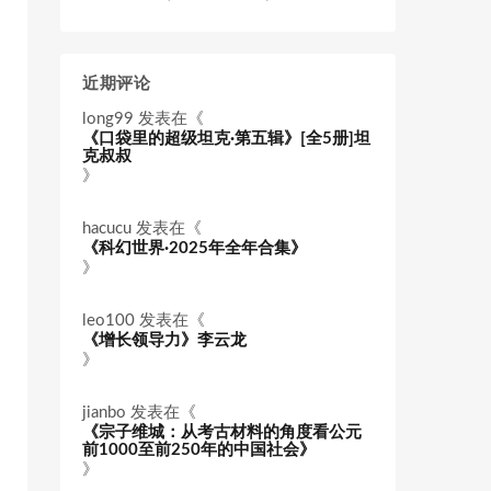
近期评论
long99
发表在《
《口袋里的超级坦克·第五辑》[全5册]坦
克叔叔
》
hacucu
发表在《
《科幻世界·2025年全年合集》
》
leo100
发表在《
《增长领导力》李云龙
》
jianbo
发表在《
《宗子维城：从考古材料的角度看公元
前1000至前250年的中国社会》
》