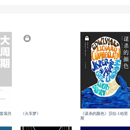
（套装共
《火车梦》
《谋杀的颜色》莎拉·J.哈里
斯