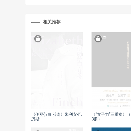
相关推荐
《伊丽莎白·芬奇》朱利安·巴
《“女子力”三重奏》
恩斯
3册）