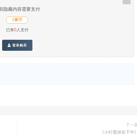
前隐藏内容需要支付
1聚币
已有
0
人支付
登录购买
下一
《小行星掉在下午