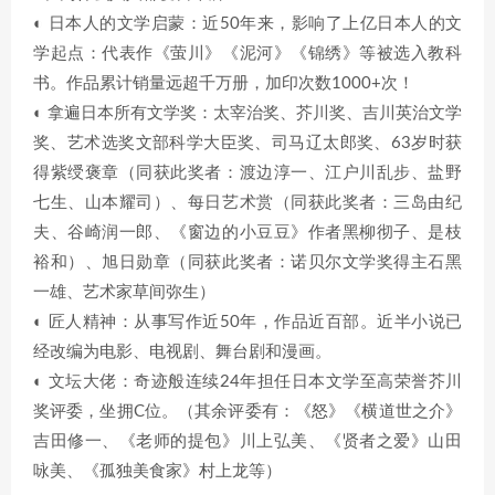
◐ 日本人的文学启蒙：近50年来，影响了上亿日本人的文
学起点：代表作《萤川》《泥河》《锦绣》等被选入教科
书。作品累计销量远超千万册，加印次数1000+次！
◐ 拿遍日本所有文学奖：太宰治奖、芥川奖、吉川英治文学
奖、艺术选奖文部科学大臣奖、司马辽太郎奖、63岁时获
得紫绶褒章（同获此奖者：渡边淳一、江户川乱步、盐野
七生、山本耀司）、每日艺术赏（同获此奖者：三岛由纪
夫、谷崎润一郎、《窗边的小豆豆》作者黑柳彻子、是枝
裕和）、旭日勋章（同获此奖者：诺贝尔文学奖得主石黑
一雄、艺术家草间弥生）
◐ 匠人精神：从事写作近50年，作品近百部。近半小说已
经改编为电影、电视剧、舞台剧和漫画。
◐ 文坛大佬：奇迹般连续24年担任日本文学至高荣誉芥川
奖评委，坐拥C位。（其余评委有：《怒》《横道世之介》
吉田修一、《老师的提包》川上弘美、《贤者之爱》山田
咏美、《孤独美食家》村上龙等）