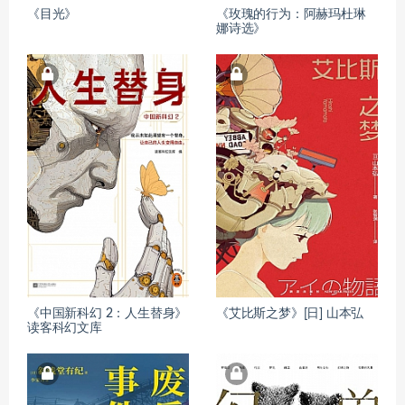
《目光》
《玫瑰的行为：阿赫玛杜琳
娜诗选》
《中国新科幻 2：人生替身》
《艾比斯之梦》[日] 山本弘
读客科幻文库