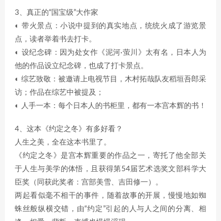
3、真正的“国宝级”大作家
◐ 带火景点：小说中提到的真实地点，统统火成了游览景
点，读者举着书去打卡。
◐ 设纪念碑：因为处女作《泥河·萤川》太有名，日本人为
他的作品设立纪念碑，也成了打卡景点。
◐ 综艺致敬：被邀请上电视节目，木村拓哉队友稻垣吾郎采
访；作品在综艺中被提及；
◐ 人手一本：每个日本人的书柜里，都有一本宫本辉的书！
4、这本《约定之冬》有多好看？
人生之美，全在这本书里了。
《约定之冬》是宫本辉重要的作品之一，寄托了他全部关
于人生与美学的体悟，且获得第54届艺术选奖文部科学大
臣奖（同获此奖者：宫部美雪、吉田修一）。
两起看似毫不相干的事件，随着故事的开展，慢慢地如蜘
蛛丝般纵横交错，由“约定”引起的人与人之间的分离、相