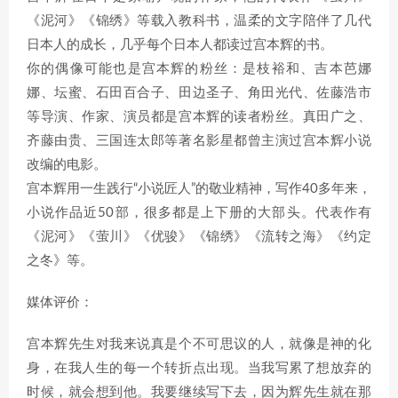
《泥河》《锦绣》等载入教科书，温柔的文字陪伴了几代
日本人的成长，几乎每个日本人都读过宫本辉的书。
你的偶像可能也是宫本辉的粉丝：是枝裕和、吉本芭娜
娜、坛蜜、石田百合子、田边圣子、角田光代、佐藤浩市
等导演、作家、演员都是宫本辉的读者粉丝。真田广之、
齐藤由贵、三国连太郎等著名影星都曾主演过宫本辉小说
改编的电影。
宫本辉用一生践行“小说匠人”的敬业精神，写作40多年来，
小说作品近50部，很多都是上下册的大部头。代表作有
《泥河》《萤川》《优骏》《锦绣》《流转之海》《约定
之冬》等。
媒体评价：
宫本辉先生对我来说真是个不可思议的人，就像是神的化
身，在我人生的每一个转折点出现。当我写累了想放弃的
时候，就会想到他。我要继续写下去，因为辉先生就在那