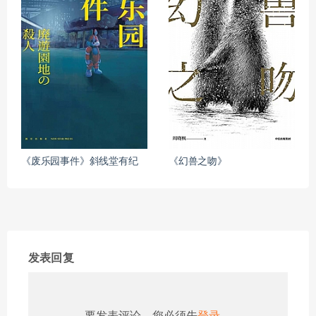
《废乐园事件》斜线堂有纪
《幻兽之吻》
发表回复