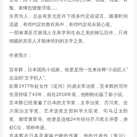
叛、束缚也慢慢浮现……
生而为人，总会有意无意许下很多约定或诺言。随着时间
流逝，有些约定吹散在风中，有些约定却永留心底。
一部淋漓至尽展现人生美学和生命之美的恢弘巨作。只有
细腻的东亚人才能体悟到的文学之美。
作者简介：
宫本辉，日本国民小说家。他更是用一生来诠释“小说匠人”
志业的“文字职人”。
距离1977年处女作《泥河》问鼎太宰治奖，宫本辉的写作
生涯持续了43年，就在2018年底，他刚刚出版了新小说。
宫本辉已经拿遍了日本的文学奖，太宰治奖、芥川奖、吉
川英治文学奖、艺术选奖文部科学大臣奖、司马辽太郎
奖、紫绶褒章等。他更是连续24年担任芥川奖主评委，身
处C位，堪称奇迹。
宫本辉在日本是家喻户晓的作家，他的代表作《萤川》