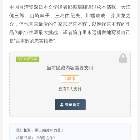
中国台湾资深日本文学译者邱振瑞翻译过松本清张、大江
健三郎、山崎丰子、三岛由纪夫、川端康成，芥川龙之
介，但他直言最爱的作家却是宫本辉，以翻译宫本辉的作
品为职业生涯最大挑战，译者简介里永远骄傲地写着自己
是“宫本辉的忠实读者”。
VIP会员免费
当前隐藏内容需要支付
1聚币
已有
0
人支付
登录购买
我们相聚，见证阅读的力量！
相聚书屋
»
《约定之冬》