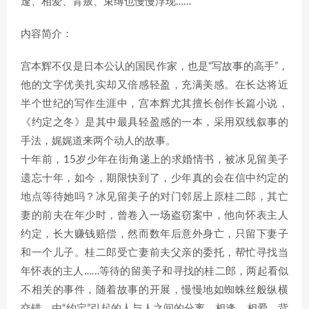
逢、相爱、背叛、束缚也慢慢浮现……
内容简介：
宫本辉不仅是日本公认的国民作家，也是“写故事的高手”，
他的文字优美扎实却又倍感轻盈，充满美感。在长达将近
半个世纪的写作生涯中，宫本辉尤其擅长创作长篇小说，
《约定之冬》是其中最具轻盈感的一本，采用双线叙事的
手法，娓娓道来两个动人的故事。
十年前，15岁少年在街角递上的求婚情书，被冰见留美子
遗忘十年，如今，期限快到了，少年真的会在信中约定的
地点等待她吗？冰见留美子的对门邻居上原桂二郎，其亡
妻的前夫在年少时，曾卷入一场盗窃案中，他向怀表主人
约定，长大赚钱赔偿，然而数年后意外身亡，只留下妻子
和一个儿子。桂二郎受亡妻前夫父亲的委托，帮忙寻找当
年怀表的主人……等待的留美子和寻找的桂二郎，两起看似
不相关的事件，随着故事的开展，慢慢地如蜘蛛丝般纵横
交错，由“约定”引起的人与人之间的分离、相逢、相爱、背