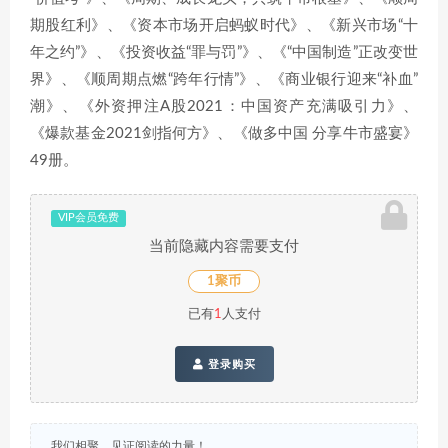
期股红利》、《资本市场开启蚂蚁时代》、《新兴市场“十
年之约”》、《投资收益“罪与罚”》、《“中国制造”正改变世
界》、《顺周期点燃“跨年行情”》、《商业银行迎来“补血”
潮》、《外资押注A股2021：中国资产充满吸引力》、
《爆款基金2021剑指何方》、《做多中国 分享牛市盛宴》
49册。
VIP会员免费
当前隐藏内容需要支付
1聚币
已有
1
人支付
登录购买
我们相聚，见证阅读的力量！