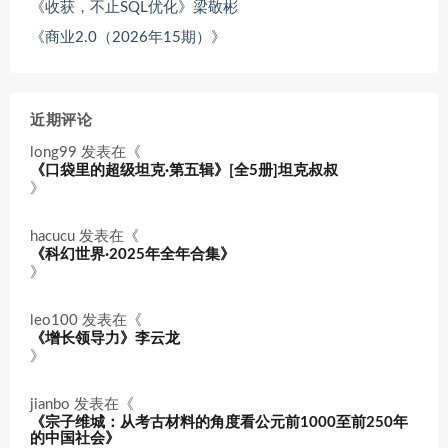
《收获，不止SQL优化》梁敬彬
《商业2.0（2026年15期）》
近期评论
long99
发表在《
《口袋里的超级坦克·第五辑》[全5册]坦克叔叔
》
hacucu
发表在《
《科幻世界·2025年全年合集》
》
leo100
发表在《
《增长领导力》李云龙
》
jianbo
发表在《
《宗子维城：从考古材料的角度看公元前1000至前250年
的中国社会》