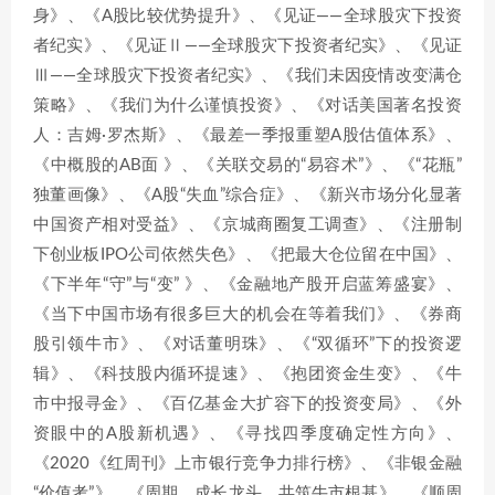
身》、《A股比较优势提升》、《见证——全球股灾下投资
者纪实》、《见证Ⅱ——全球股灾下投资者纪实》、《见证
Ⅲ——全球股灾下投资者纪实》、《我们未因疫情改变满仓
策略》、《我们为什么谨慎投资》、《对话美国著名投资
人：吉姆·罗杰斯》、《最差一季报重塑A股估值体系》、
《中概股的AB面 》、《关联交易的“易容术”》、《“花瓶”
独董画像》、《A股“失血”综合症》、《新兴市场分化显著
中国资产相对受益》、《京城商圈复工调查》、《注册制
下创业板IPO公司依然失色》、《把最大仓位留在中国》、
《下半年“守”与“变” 》、《金融地产股开启蓝筹盛宴》、
《当下中国市场有很多巨大的机会在等着我们》、《券商
股引领牛市》、《对话董明珠》、《“双循环”下的投资逻
辑》、《科技股内循环提速》、《抱团资金生变》、《牛
市中报寻金》、《百亿基金大扩容下的投资变局》、《外
资眼中的A股新机遇》、《寻找四季度确定性方向》、
《2020《红周刊》上市银行竞争力排行榜》、《非银金融
“价值考”》、《周期、成长龙头，共筑牛市根基》、《顺周