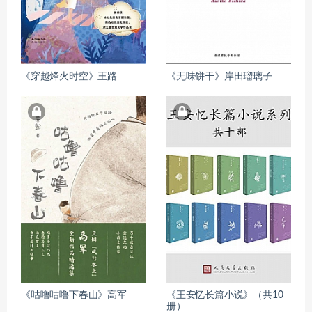
《穿越烽火时空》王路
《无味饼干》岸田瑠璃子
《咕噜咕噜下春山》高军
《王安忆长篇小说》（共10
册）