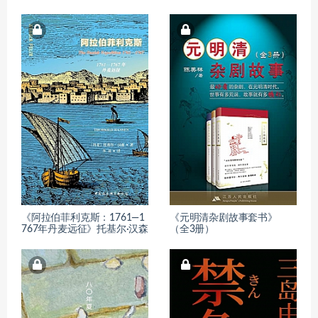
《阿拉伯菲利克斯：1761—1
《元明清杂剧故事套书》
767年丹麦远征》托基尔·汉森
（全3册）