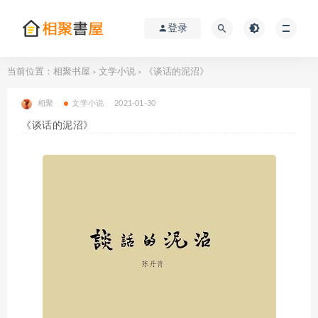
登录
当前位置：
相聚书屋
文学小说
《谈话的泥沼》
>
>
相聚
文学小说
2021-01-30
《谈话的泥沼》