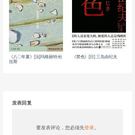
《八〇年夏》[法]玛格丽特·杜
《禁色》[日] 三岛由纪夫
拉斯
发表回复
要发表评论，您必须先
登录
。