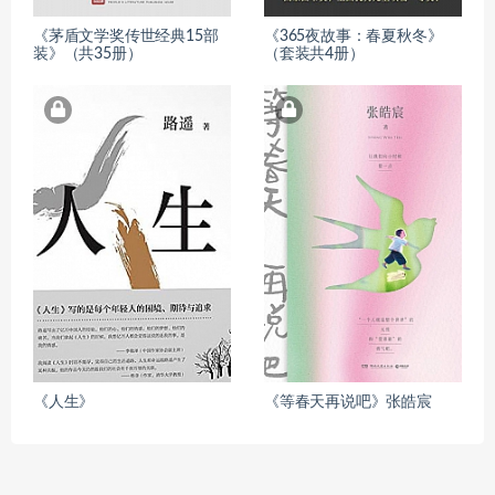
《茅盾文学奖传世经典15部
《365夜故事：春夏秋冬》
装》（共35册）
（套装共4册）
《人生》
《等春天再说吧》张皓宸