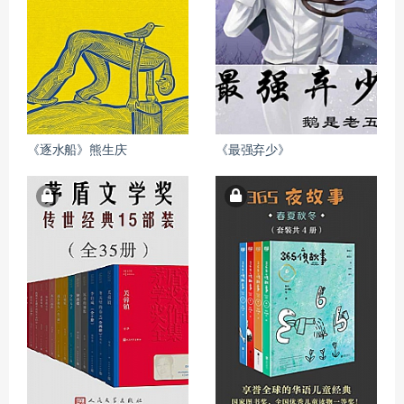
《逐水船》熊生庆
《最强弃少》