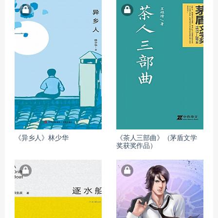
《异乡人》林少华
《茶人三部曲》（茅盾文学
奖获奖作品）