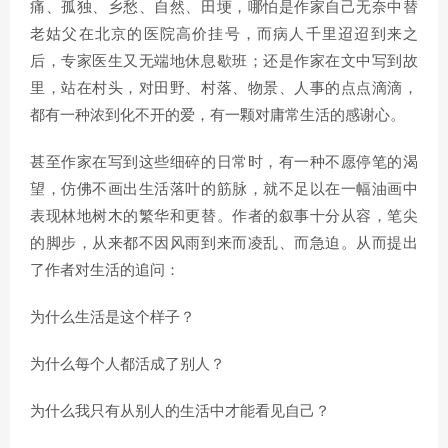
痛、孤独、乡愁、自然、田埂，哪怕是作家自己无奈中替
老姑父在北京的医院高价挂号，而病人千里迢迢到来之
后，专家医生又无端地休息歇班；还是作家在文中写到故
里，站在村头，对田野、村落、物景、人事的点点滴滴，
都有一种浓到化不开的爱，有一颗对庸常生活的感谢心。
甚至作家在写到这些细碎的日常时，有一种不愿停笔的渴
望，仿佛不画出生活落叶的筋脉，就不足以在一幅油画中
表现林地树木的繁华和更替。作者的叙事十分从容，笔尖
的脚步，从来都不因风雨到来而凌乱、而急迫。从而提出
了作者对生活的追问：
为什么生活是这个样子？
为什么每个人都活成了别人？
为什么我只有从别人的生活中才能看见自己？