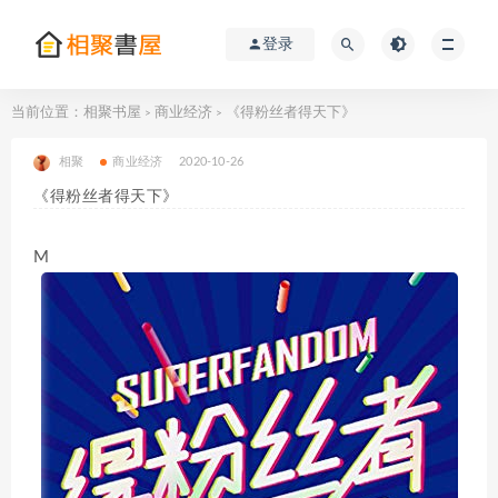
登录
当前位置：
相聚书屋
商业经济
《得粉丝者得天下》
>
>
相聚
商业经济
2020-10-26
《得粉丝者得天下》
M