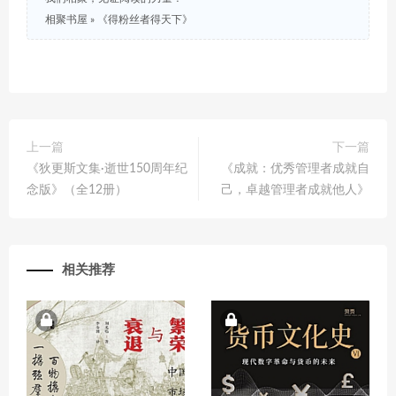
相聚书屋
»
《得粉丝者得天下》
上一篇
下一篇
《狄更斯文集·逝世150周年纪
《成就：优秀管理者成就自
念版》（全12册）
己，卓越管理者成就他人》
相关推荐