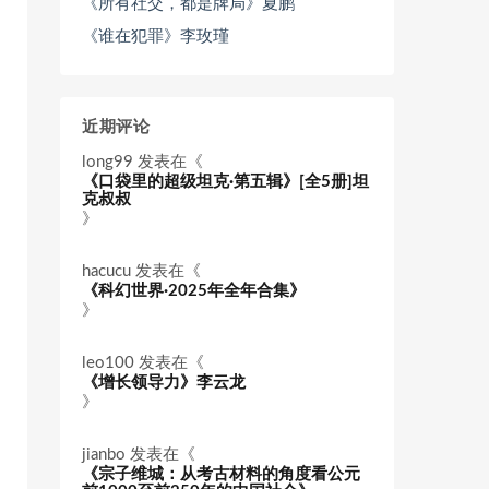
《所有社交，都是牌局》夏鹏
《谁在犯罪》李玫瑾
近期评论
long99
发表在《
《口袋里的超级坦克·第五辑》[全5册]坦
克叔叔
》
hacucu
发表在《
《科幻世界·2025年全年合集》
》
leo100
发表在《
《增长领导力》李云龙
》
jianbo
发表在《
《宗子维城：从考古材料的角度看公元