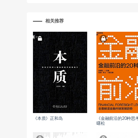
相关推荐
《本质》正和岛
《金融前沿的20种思
曙松