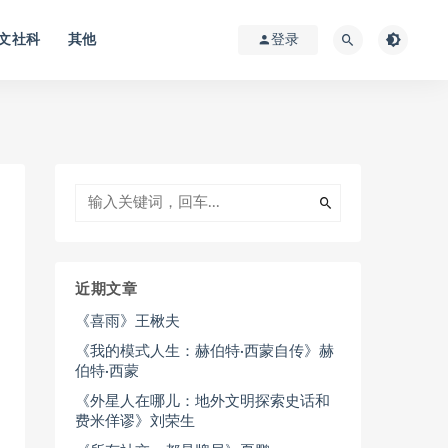
文社科
其他
登录
近期文章
《喜雨》王楸夫
《我的模式人生：赫伯特·西蒙自传》赫
伯特·西蒙
《外星人在哪儿：地外文明探索史话和
费米佯谬》刘荣生