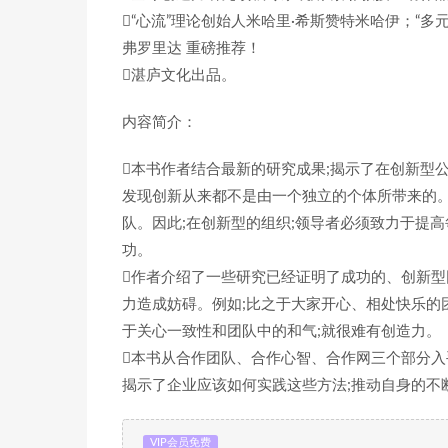
“心流”理论创始人米哈里·希斯赞特米哈伊；“
弗罗里达 重磅推荐！
湛庐文化出品。
内容简介：
本书作者结合最新的研究成果;揭示了在创新型
发现创新从来都不是由一个独立的个体所带来的。
队。因此;在创新型的组织;领导者必须致力于提高
功。
作者介绍了一些研究已经证明了成功的、创新型
力造成妨碍。例如;比之于大家开心、相处快乐的
于关心一致性和团队中的和气;就很难有创造力。
本书从合作团队、合作心智、合作网三个部分入
揭示了企业应该如何实践这些方法;推动自身的不
VIP会员免费