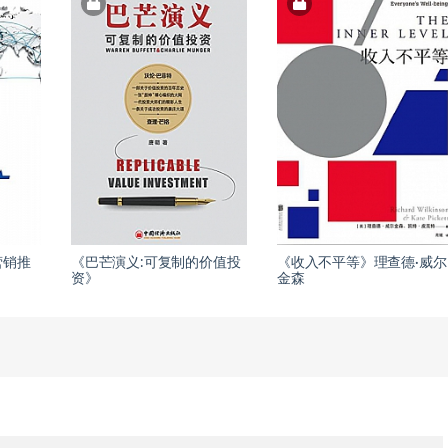
营销推
《巴芒演义:可复制的价值投
《收入不平等》理查德·威尔
资》
金森