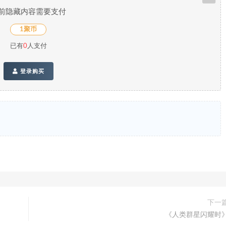
前隐藏内容需要支付
1聚币
已有
0
人支付
登录购买
下一
《人类群星闪耀时