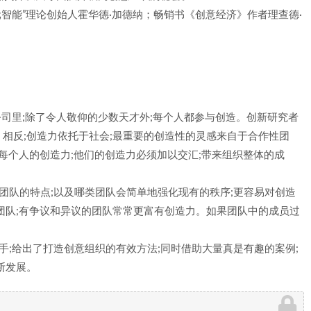
多元智能”理论创始人霍华德·加德纳；畅销书《创意经济》作者理查德·
公司里;除了令人敬仰的少数天才外;每个人都参与创造。创新研究者
相反;创造力依托于社会;最重要的创造性的灵感来自于合作性团
每个人的创造力;他们的创造力必须加以交汇;带来组织整体的成
团队的特点;以及哪类团队会简单地强化现有的秩序;更容易对创造
团队;有争议和异议的团队常常更富有创造力。如果团队中的成员过
手;给出了打造创意组织的有效方法;同时借助大量真是有趣的案例;
断发展。