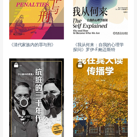
《清代家族内的罪与刑》
《我从何来：自我的心理学
探问》罗伊·F.鲍迈斯特