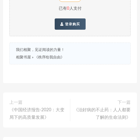
已有
0
人支付
登录购买
我们相聚，见证阅读的力量！
相聚书屋
»
《秩序给我自由》
上一篇
下一篇
《中国经济报告·2020：大变
《治好病的不止药：人人都要
局下的高质量发展》
了解的生命法则》