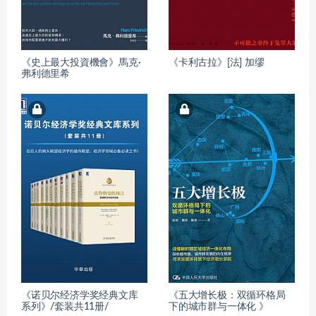
《史上最大投資機會》馬克·
《卡利古拉》[法] 加缪
弗利德里希
《诺贝尔经济学奖经典文库
《五大增长极：双循环格局
系列》/套装共11册/
下的城市群与一体化 》