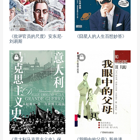
《批评官员的尺度》安东尼·
《囧星人的人生百想妙答》
刘易斯
《意大利马克思主义史》保
《我眼中的父母》新井满