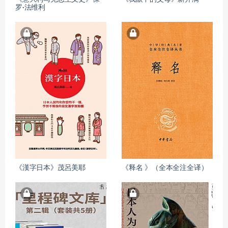
罗·法维利
《漢字日本》茂呂美耶
《释名 》（全本全注全译）