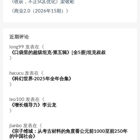
《收获，不止SQL优化》梁敬彬
《商业2.0（2026年15期）》
近期评论
long99
发表在《
《口袋里的超级坦克·第五辑》[全5册]坦克叔叔
》
hacucu
发表在《
《科幻世界·2025年全年合集》
》
leo100
发表在《
《增长领导力》李云龙
》
jianbo
发表在《
《宗子维城：从考古材料的角度看公元前1000至前250年
的中国社会》