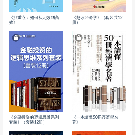
《抓重点：如何从无效到高
《趣读经济学》（套装共12
效》
册）
《金融投资的逻辑思维系列
《一本讀懂50冊經濟學名
套装》（套装12册）
著》