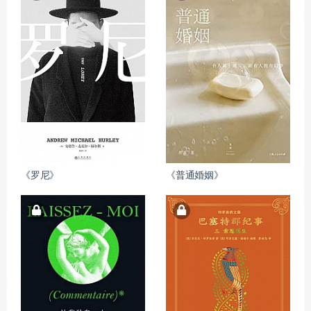
《罗尼》
《普通婚姻》