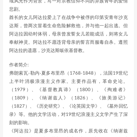
域风光作为背景，写一对宗教信仰不同的异族青年的爱情
悲剧。
酋长的女儿阿达拉爱上了在战争中被俘的印第安青年沙克
达斯，曾两次冒着生命危险解救他，并与他一起出逃。但
阿达拉因幼时体弱，母亲曾发誓女儿若能成活，则将女儿
奉献神灵。阿达拉不愿违背母亲的誓言而服毒自杀。遵照
阿达拉的遗愿，沙克达斯皈依基督教。
作者简介:
弗朗索瓦-勒内·夏多布里昂（1768-1848），法国19世纪
上半叶消极浪漫主义作家。主要作品有，革命史论。
（1979）、《基督教真谛》（1800）、《殉难者》
（1809）、《纳谢兹人》（1826）、《旅美游记》
（1827）、《历史研究》、《论英国文学》、《墓外回忆
录》等。他的文学活动，对19世纪浪漫主义文学产生了深
刻的影响。
《阿达拉》是夏多布里昂的成名作，原先收在《纳谢兹