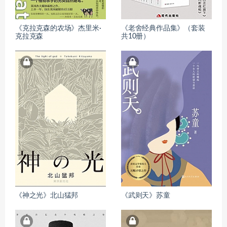
《克拉克森的农场》杰里米·
《老舍经典作品集》（套装
克拉克森
共10册）
《神之光》北山猛邦
《武则天》苏童