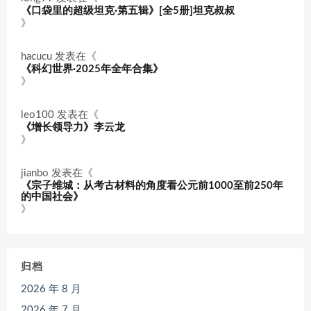
《口袋里的超级坦克·第五辑》[全5册]坦克叔叔
》
hacucu
发表在《
《科幻世界·2025年全年合集》
》
leo100
发表在《
《增长领导力》李云龙
》
jianbo
发表在《
《宗子维城：从考古材料的角度看公元前1000至前250年
的中国社会》
》
归档
2026 年 8 月
2026 年 7 月