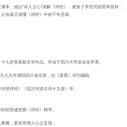
课本，他以“诗人之心”讲解《诗经》，避免了学究式的照本宣科，
，让你真正读懂《诗经》中的千年悲喜。
，十七岁发表新文学作品。毕业于四川大学农业化学系。
年。一九七九年调回四川省文联，任《星星》诗刊编辑。
沙河讲诗经》《流沙河讲古诗十九首》等。
你轻松快速把握《诗经》精华。
之典雅，更在世情人心之呈现；