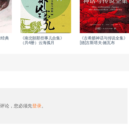
榜经典
《南北朝那些事儿合集》
《古希腊神话与传说全集》
（共4册）云海孤月
[德]古斯塔夫·施瓦布
评论，您必须先
登录
。