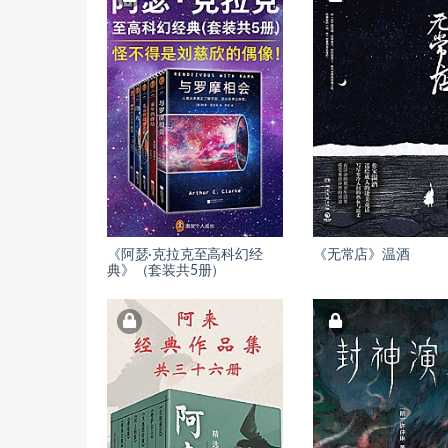
《阿瑟·克拉克至高科幻经
《无常店》温酒
典》（套装共5册）