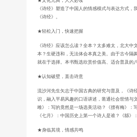
★文化元典，人人必读
《诗经》塑造了中国人的情感模式与表达方式，我
《诗经》。
★轻松入门，快速把握
《诗经》应该怎么读？全本？太多难太，北大中
本？生硬违和，无法体会本真之美。由于古今隔
就在于选择。本书甄选欣赏价值高、适合普及的
★认知破壁，直击诗意
流沙河先生矢志于中国古典的研究与普及，《诗
识，融入平易风趣的口语讲述，凿通社会世情与
雎》：写的竟然是一场选美活动？《摽有梅》：
《七月》：中国历史上第一个诗人是谁？《緜》
★身临其境，情感共鸣