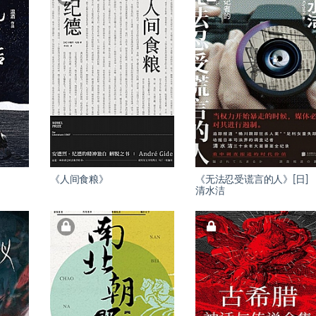
《人间食粮》
《无法忍受谎言的人》[日]
清水洁