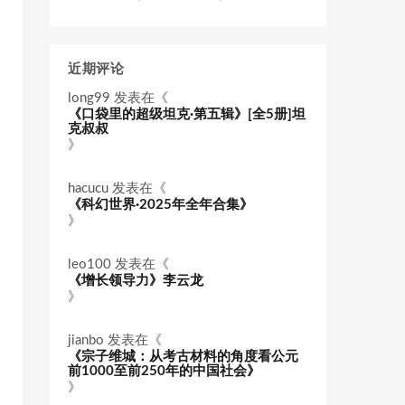
近期评论
long99
发表在《
《口袋里的超级坦克·第五辑》[全5册]坦
克叔叔
》
hacucu
发表在《
《科幻世界·2025年全年合集》
》
leo100
发表在《
《增长领导力》李云龙
》
jianbo
发表在《
《宗子维城：从考古材料的角度看公元
前1000至前250年的中国社会》
》