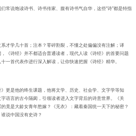
们常说饱读诗书、诗书传家、腹有诗书气自华，这些“诗”都是特指
文系才学几十首；注本？零碎割裂，不懂之处偏偏没有注解；译
阂，《诗经》并不都适合普通读者，现代人读《诗经》的首要问题
八十一首代表作进行深入解读，让你快速把握《诗经》精华。
经》更是他的终生课题，他将文学、历史、社会学、文字学等知
文字语言的古今隔阂，引领读者进入文字背后的诗意世界。《关
写的竟是大龄女青年愁嫁？《无衣》：藏着秦国统一天下的秘密？
：谁说中国没有史诗？