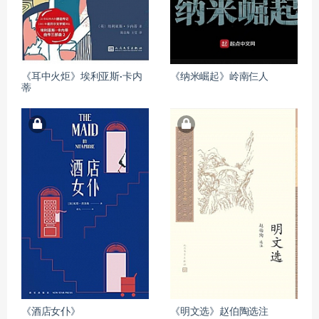
《耳中火炬》埃利亚斯·卡内
《纳米崛起》岭南仨人
蒂
《酒店女仆》
《明文选》赵伯陶选注