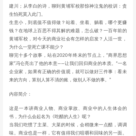
建川；从李白的诗，聊到黄埔军校那惊神泣鬼的校训：贪
生怕死莫入此门。
生意小，到底值不值得做？站着、坐着、躺着，哪个更赚
钱？在地球上百思不得其解的难题，怎么破？一百年前的
黄埔军校，对今天的商业社会有怎样的启发？人活一世，
为什么一堂死亡课不能少？
聊完十多个故事，站在2020年终末的节点上，“商界思想
家”冯仑亮出了他的本意——让我们回归商业的本质。“一名
企业家，如果有正确的价值观，就可以做好三件事：看未
来的方向，算别人算不清的账，做别人不做的事。”
内容简介：
这是一本讲商业人物、商业掌故、商业中的人生体会的
书，为什么会起名为《吃醋的人生》呢？
当我们吃惯了主菜、大菜的时候，会稍微来一点醋，调调
味。商业也是一样，它有值得我们咀嚼和回味的另一面。