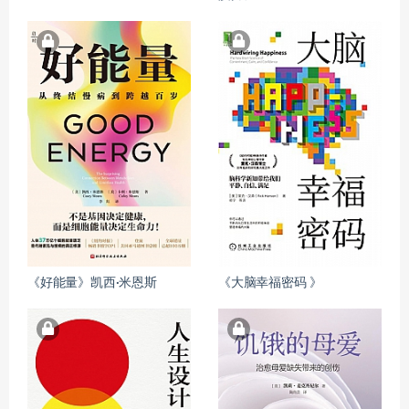
《好能量》凯西·米恩斯
《大脑幸福密码 》