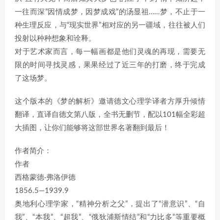
一往而深”因情成梦，因梦成戏”的汤显祖……梦，不止于一
种生理反应，与“现实世界”相对应的另一疆域，往往被人们
投射以种种想象和诠释。
对于艺术家而言，每一幅画都是他们灵魂的再现，需要无
限的时间寻找灵感，果果经过了近三年的打磨，终于完成
了这场梦。
这个版本的《梦的解析》邀请德文心理学译者方厚升倾情
翻译，直译自德文第八版，全书无删节，配以101幅全彩超
大插图，让你们能够将这部世界名著翻到最后！
作者简介：
作者
西格蒙德·弗洛伊德
1856.5—1939.9
奥地利心理学家，“精神分析之父”，提出了“潜意识”、“自
我”、“本我”、“超我”、“俄狄浦斯情结”和“力比多”等重要概