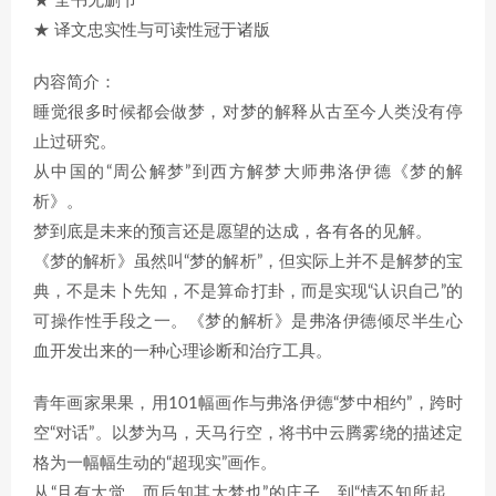
★ 全书无删节
★ 译文忠实性与可读性冠于诸版
内容简介：
睡觉很多时候都会做梦，对梦的解释从古至今人类没有停
止过研究。
从中国的“周公解梦”到西方解梦大师弗洛伊德《梦的解
析》。
梦到底是未来的预言还是愿望的达成，各有各的见解。
《梦的解析》虽然叫“梦的解析”，但实际上并不是解梦的宝
典，不是未卜先知，不是算命打卦，而是实现“认识自己”的
可操作性手段之一。《梦的解析》是弗洛伊德倾尽半生心
血开发出来的一种心理诊断和治疗工具。
青年画家果果，用101幅画作与弗洛伊德“梦中相约”，跨时
空“对话”。以梦为马，天马行空，将书中云腾雾绕的描述定
格为一幅幅生动的“超现实”画作。
从“且有大觉，而后知其大梦也”的庄子，到“情不知所起，