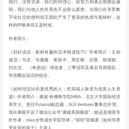
我们，没有交谈，我们的同理心、创造力和满足感都会减
弱，我们与他人的关系也不会那么紧密。当我们在享受数
字化社交的便利却又因此产生了更深的焦虑与孤独时，这
样的呼唤来得正是时候。
作者简介：
《好好说话：新鲜有趣的话术精进技巧》作者简介：主创
成员：马东、马薇薇、黄执中、周玄毅、邱晨、胡渐彪、
刘京京。 《奇葩说》缔造者，三季冠军及幕后导师团队，
华语圈会说话的组合。
《如何结交比你更优秀的人：把高端人脉变为优质人生资
源》作者简介：康妮 哈佛商学院MBA，北京大学国际经济
系学士。曾任Polaroid副总裁，SGS Ventures董事总经理。
现在康妮开设了微信公众号“康妮美国频道”，她还是领英专
栏作者，niwo女性成长学院导师，“得到”音频课《如何培养
受欢迎的孩子》主讲人。