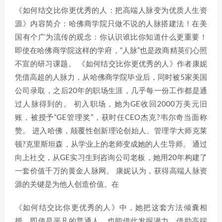
《如何结交比你更优秀的人：把高端人脉变为优质人生资
源》内容简介：哈佛商学院只做不说的人脉搭建法！在美
国有个广为流传的观念：你认识谁比你知道什么更重要！
即使在哈佛商学院这样的学府，“人脉”也是政商精英们心照
不宣的研习课题。 《如何结交比你更优秀的人》作者康妮
凭借高超的人脉力，从哈佛商学院毕业后，同时被5家美国
公司录取，之后20年的职场生涯，几乎每一份工作都是通
过人脉得到的。 初入职场，她为GE收回2000万美元旧
账，被授予“GE管理奖”，获时任CEO杰克?韦尔奇当面称
赞。 进入哈佛，颠覆性创新理论创始人、管理学大师克莱
顿?克里斯坦森，从学业上的老师变成她的人生导师。 通过
向上社交，从GE实习生到咨询公司老板，她用20年构建了
一套价值千万的黄金人脉网。 康妮认为，获得高端人脉资
源的关键是为他人创造价值。在
《如何结交比你更优秀的人》中，她把这套方法倾囊相
授，即使是平凡的普通人，也能借此发掘潜力，借助高端