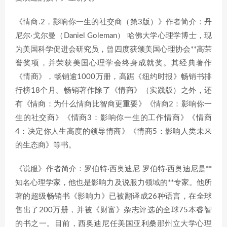
《情商.2，影响你一生的社交商（第3版）》作者简介：丹
尼尔·戈尔曼（Daniel Goleman） 哈佛大学心理学博士，现
为美国科学促进会研究员，曾四度获颁美国心理协会**高荣
誉奖项，并荣获美国心理学会终身成就奖。其经典著作
《情商》，畅销逾1000万册，高踞《纽约时报》畅销书排
行榜18个月。畅销著作除了《情商》（实践版）之外，还
有《情商：为什么情商比智商更重要》《情商2：影响你一
生的社交商》《情商3：影响你一生的工作情商》《情商
4：决定你人生高度的领导情商》《情商5：影响人类未来
的生态商》等书。
《说服》作者简介：罗伯特·西奥迪尼 罗伯特·西奥迪尼是**
知名心理学家，他也是影响力及说服力领域的**专家。他所
著的超级畅销书《影响力》已被翻译成26种语言，在全球
售出了200万册，并被《财富》杂志评选的全球75本睿智
的书之一。目前，西奥迪尼任美国亚利桑那州立大学心理