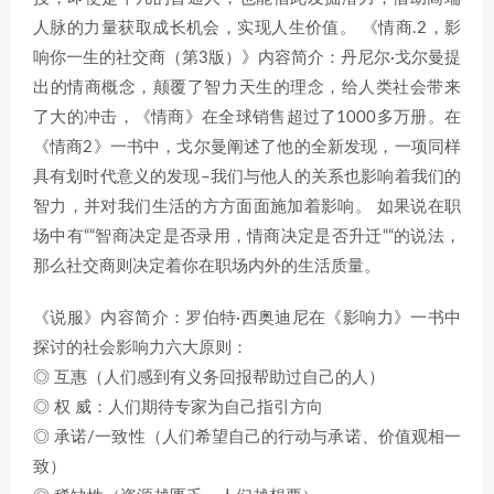
人脉的力量获取成长机会，实现人生价值。 《情商.2，影
响你一生的社交商（第3版）》内容简介：丹尼尔·戈尔曼提
出的情商概念，颠覆了智力天生的理念，给人类社会带来
了大的冲击，《情商》在全球销售超过了1000多万册。在
《情商2》一书中，戈尔曼阐述了他的全新发现，一项同样
具有划时代意义的发现–我们与他人的关系也影响着我们的
智力，并对我们生活的方方面面施加着影响。 如果说在职
场中有““智商决定是否录用，情商决定是否升迁““的说法，
那么社交商则决定着你在职场内外的生活质量。
《说服》内容简介：罗伯特·西奥迪尼在《影响力》一书中
探讨的社会影响力六大原则：
◎ 互惠（人们感到有义务回报帮助过自己的人）
◎ 权 威：人们期待专家为自己指引方向
◎ 承诺/一致性（人们希望自己的行动与承诺、价值观相一
致）