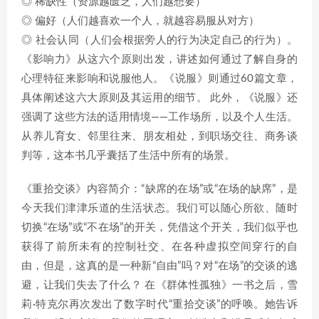
◎ 稀缺性（资源越匮乏，人们越想要）
◎ 偏好（人们越喜欢一个人，就越容易服从对方）
◎ 社会认同（人们会根据旁人的行为决定自己的行为）。
《影响力》从这六个原则出发，讲述如何通过了解自身的
心理特征来影响和说服他人。《说服》则通过60篇文章，
具体阐述这六大原则及其运用的细节。 此外，《说服》还
强调了这些方法的适用情境——工作场所，以及个人生活。
从养儿育女、邻里往来、朋友相处，到职场交往、商务谈
判等，这本书几乎囊括了生活中所有的场景。
《重拾交谈》内容简介：“缺席的在场”或“在场的缺席”，是
今天我们津津乐道的生活状态。我们可以随心所欲、随时
切换“在场”或“不在场”的开关，凭借这个开关，我们似乎也
获得了前所未有的控制社交、在各种虚拟空间穿行的自
由，但是，这真的是一种新“自由”吗？对“在场”的交谈的逃
避，让我们失去了什么？ 在《群体性孤独》一书之后，雪
莉·特克尔再次发出了数字时代“重拾交谈”的呼唤。她告诉