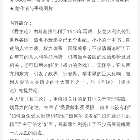
★ 6000字序言导读，136条注释阐释背景，翻译清晰犀利
★ 附作者与手稿图片
内容简介：
《君主论》由马基雅维利于1513年写成，从意大利流传到
世界各国，盛名不衰迄今已五个世纪。小小的一本书，阐
述的人性本质、权力体系、国际关系，不仅清晰论断了五
百年前的意大利半岛局势，也与当今各国的政治形势息息
相关，还可以用来解读《权力的游戏》。无怪乎，它从西
方到东方，引发了政界、宗教界、学术界的巨大反响，被
列入影响人类历史的十大著作之一，与《圣经》《资本
论》相提并论。
今人读《君主论》，更值得关注的是其中关于管理实践、
领导力的论述。在章节“受爱戴和受畏惧，何者比较有利”
“如何避免受人鄙视和怨恨”“如何争取名望”“如何避开马屁
精”“君主守信之道”里，马基雅维利提出了不少高屋建瓴而
一刀见血的观点。