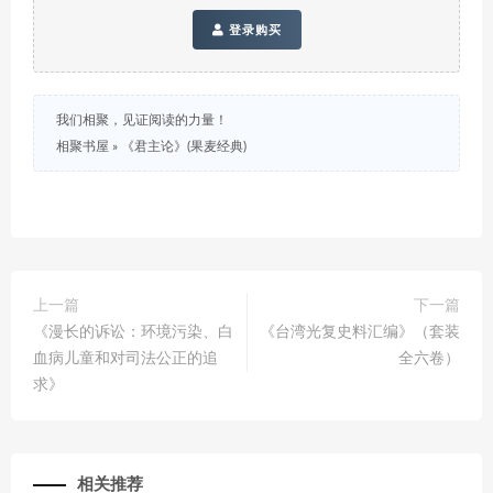
登录购买
我们相聚，见证阅读的力量！
相聚书屋
»
《君主论》(果麦经典)
上一篇
下一篇
《漫长的诉讼：环境污染、白
《台湾光复史料汇编》（套装
血病儿童和对司法公正的追
全六卷）
求》
相关推荐