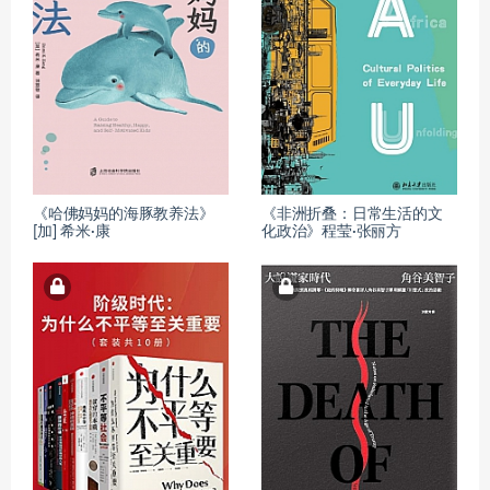
《哈佛妈妈的海豚教养法》
《非洲折叠：日常生活的文
[加] 希米·康
化政治》程莹·张丽方