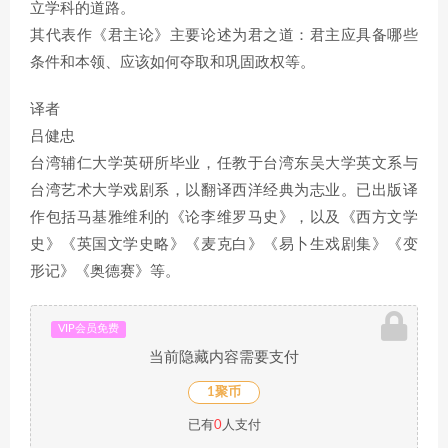
立学科的道路。
其代表作《君主论》主要论述为君之道：君主应具备哪些
条件和本领、应该如何夺取和巩固政权等。
译者
吕健忠
台湾辅仁大学英研所毕业，任教于台湾东吴大学英文系与
台湾艺术大学戏剧系，以翻译西洋经典为志业。已出版译
作包括马基雅维利的《论李维罗马史》，以及《西方文学
史》《英国文学史略》《麦克白》《易卜生戏剧集》《变
形记》《奥德赛》等。
VIP会员免费
当前隐藏内容需要支付
1聚币
已有
0
人支付