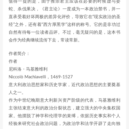
值得一提的是，由于推崇君主应该在必要的时候虚与委
蛇、杀伐果决，《君主论》一度成为一本政治禁书，并一
直承受着好坏两极的差异化评价，导致它在“现实政治的圣
经”之外，还有着“西方厚黑学”这样的称号。它的是非功过
自然有待每一位读者品评。不过，毫无疑问的是，这本书
会作为经典继续流传下去，常读常新。
作者简介：
作者
尼科洛・马基雅维利
Niccolò Machiavelli，1469-1527
意大利政治思想家和历史学家，近代政治思想的主要奠基
人之一。
作为中世纪晚期意大利新兴资产阶级的代表，马基雅维利
主张结束意大利的政治分裂状态，建立强大的中央集权国
家。他摆脱了神学和伦理学的束缚，依据历史事实和个人
经验来研究社会政治问题，为政治学和法学开辟了走向独