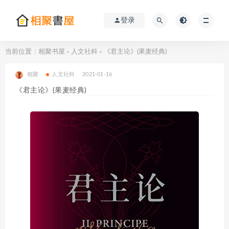
登录
当前位置：
相聚书屋
人文社科
《君主论》(果麦经典)
>
>
相聚
人文社科
2021-01-16
《君主论》(果麦经典)