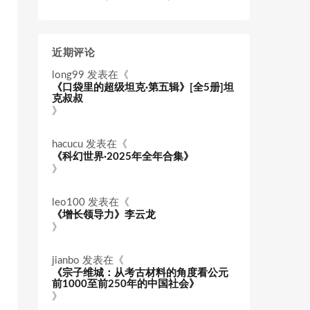
近期评论
long99
发表在《
《口袋里的超级坦克·第五辑》[全5册]坦
克叔叔
》
hacucu
发表在《
《科幻世界·2025年全年合集》
》
leo100
发表在《
《增长领导力》李云龙
》
jianbo
发表在《
《宗子维城：从考古材料的角度看公元
前1000至前250年的中国社会》
》