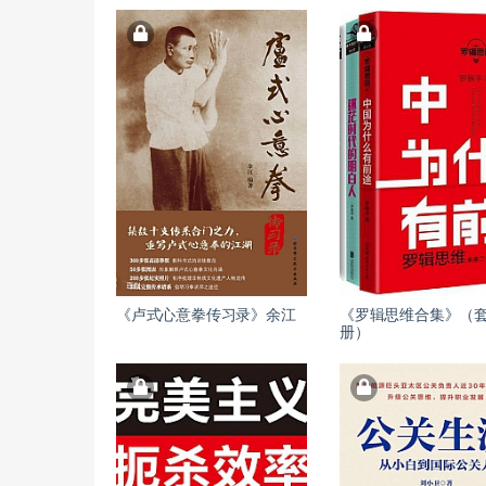
《卢式心意拳传习录》余江
《罗辑思维合集》（套
册）