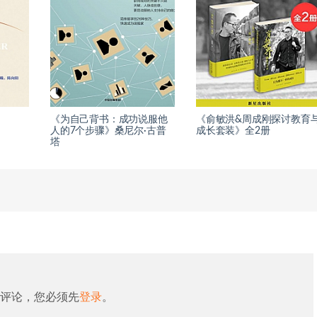
《为自己背书：成功说服他
《俞敏洪&周成刚探讨教育
人的7个步骤》桑尼尔·古普
成长套装》全2册
塔
评论，您必须先
登录
。