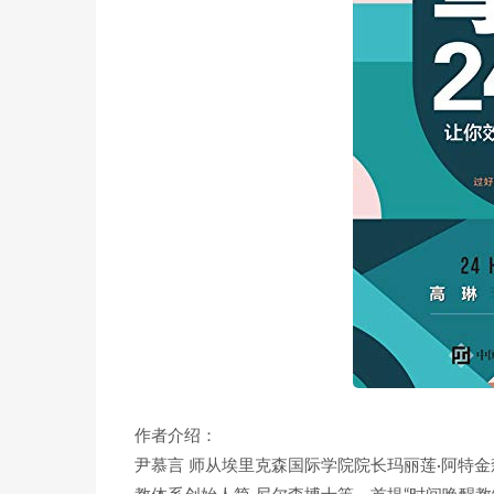
作者介绍：
尹慕言 师从埃里克森国际学院院长玛丽莲·阿特