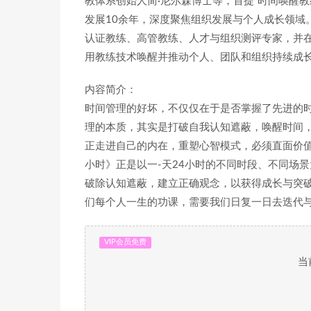
教体系创始人简·尼尔森博士等，首提“时间唤醒教
发展10余年，深度聚焦组织发展与个人成长领域
认证教练、高管教练、人才与组织测评专家，并
用教练技术唤醒并推动个人、团队和组织持续成
内容简介：
时间管理的好坏，不仅仅在于是否掌握了先进的
理的本质，其实是打破自我认知遮蔽，唤醒时间，
正走进自己的内在，重塑心智模式，必须直面价值
小时》正是以一-天24小时的不同时段、不同场
破除认知遮蔽，建立正确观念，以获得成长与突破
们每个人一生的功课，需要我们日复一日去迭代
VIP会员免费
当