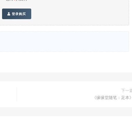
登录购买
下一
《缘缘堂随笔：足本