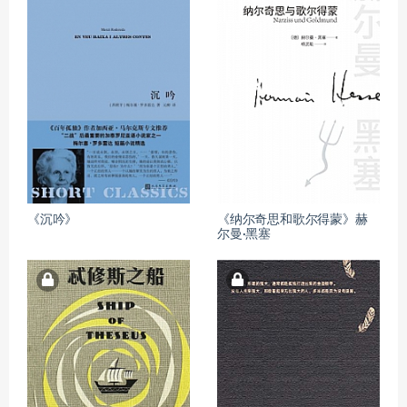
《沉吟》
《纳尔奇思和歌尔得蒙》赫
尔曼·黑塞