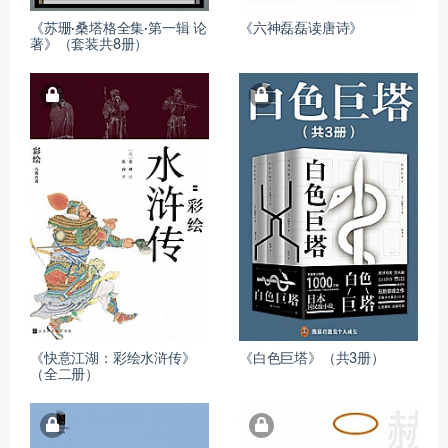
《苏珊·桑塔格全集·第一辑 论
《六神磊磊读唐诗》
著》（套装共8册）
《快意江湖：彩绘水浒传》
《白色巨塔》（共3册）
（全二册）