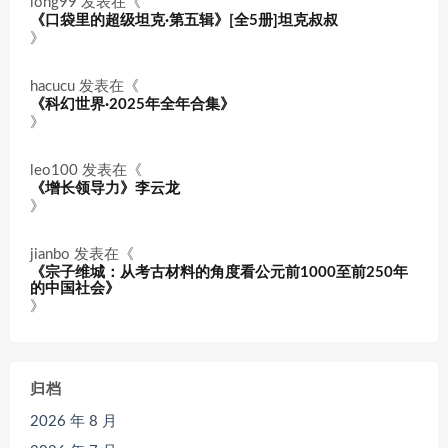
long99
发表在《
《口袋里的超级坦克·第五辑》[全5册]坦克叔叔
》
hacucu
发表在《
《科幻世界·2025年全年合集》
》
leo100
发表在《
《增长领导力》李云龙
》
jianbo
发表在《
《宗子维城：从考古材料的角度看公元前1000至前250年
的中国社会》
》
归档
2026 年 8 月