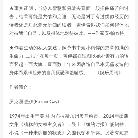
★事实证明，当你以智慧和勇敢去直面一段扭曲痛苦的过
去，结果可能是共情和启迪，无论是对于有过类似经历的
读者还是对此毫无所知的读者。盖伊告诉我们如何得体地
对待我们自己，以及得体地对待彼此。——作家安·帕奇特
★作者生动的私人叙述，赋予书中短小精悍的篇章饱满的
生命力……几乎在每一页，盖伊都在试图以她朴素有力的语
言竖起一面大旗，直面数十年来因改造自己本无需改造的
身体而累积起来的自我厌恶和羞耻感。——《娱乐周刊》
作者简介：
罗克珊·盖伊(RoxaneGay)
1974年出生于美国·内布拉斯加州奥马哈市。2014年出版
文集《糟糕的女权主义者》，登上《纽约时报》畅销榜。
小说《一种未驯服的状态》入围代顿和平奖。另著有短篇