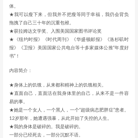
体。
★我可以瘦下来，但我并不把瘦等同于幸福，我仍会背负
拖拽了自己三十年的沉重包袱。
★获拉姆达文学奖、入围美国国家图书评论奖
★《纽约时报》《时代周刊》《华盛顿邮报》《洛杉矶时
报》《卫报》美国国家公共电台等十多家媒体公推“年度好
书”！
内容简介：
★身体上的饥饿，从来都和精神上的饥饿相关。
★直面自己，直面活在我身体里的自己，从来不是一件容
易的事。
★她是一个女人，一个黑人，一个“超级病态肥胖症”患者。
12岁那年，她遭遇强暴，从此开始了失控的人生。
★我的身体是破碎的。我是破碎的。
一部分已经死去，一部分沉默不语。