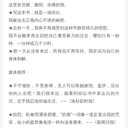
这里有丑陋、脆弱、赤裸的我。
★写这本书，就是一场坦白。
我被迫去正视内心不堪的秘密。
★总有一天，我将不再感受到这种平静而持久的愤怒。
我不会醒来再去回想自己遭受暴力的过去，哪怕只有一秒
钟、一分钟或几个小时。
★那一天从没有来过，而我也不再等待。我尝试与自己的
身体和解。
媒体推荐：
★不守规矩，不受束缚，无人可以将她摧毁。盖伊，活出
你的人生吧！我们很幸运，能看到你以书中表达出的方
式，近乎残忍地坦诚生活。——《洛杉矶时报》
★炽烈、机敏而通俗易懂。“饥饿”一词像一道反复出现的咒
语，短小的篇章像海浪一样向读者袭来。——《新闻日报》