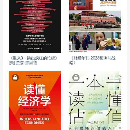
《重来3：跳出疯狂的忙碌》
《财经年刊·2026预测与战
[美] 贾森·弗里德
略》