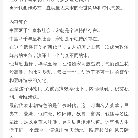
★宋代画作彩插，直观呈现大宋的绝世风华和时代气象。
内容简介：
中国两千年皇权社会，宋朝是个独特的存在…
中国两千年皇权社会，宋朝是个独特的存在。
在这个武将开创的朝代里，文人却历史上第一次成为政治
舞台的主角，演绎出一个与众不同的宋。
他莺歌燕舞，华晔玉瑾，性格如宋词般温婉，气质如兰花
般高雅。他市列珠玑，云盈丰华，创造了不可一世的繁华
和登峰造极的文化。
还是这个宋朝，又被诟病效率低下，内部倾轧，积贫积
弱、金瓯残缺。
最能代表宋朝特色的是仁宗时代。这一时期名人荟萃，吕
夷简、晏殊、范仲淹、欧阳修、狄青、富弼、包拯等名臣
辈出，足以令前人汗颜，更为后世津津乐道。这些名人生
活于同一个舞台，演绎出惊天动地、跌宕起伏的风云际