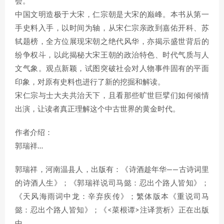
会。
中国文明造极于大宋，仁宗朝是大宋的巅峰。本书从第一
手史料入手，以时间为轴，从宋仁宗亲政到嘉佑开科、苏
轼题榜，全方位展现宋朝之绝代风华，亦揭示盛世背后的
纷争权斗，以此揭秘大宋王朝的政治特色、时代气质与人
文气象。观点新颖，试图突破社会对人物事件固有的平面
印象，对原有史料也进行了新的挖掘和解读。
宋仁宗与士大夫共治天下，且看那些旷世巨擘们如何倾情
出演，让读者真正理解这个中古世界的黄金时代。
作者介绍：
郭瑞祥…
郭瑞祥，河南温县人，出版有：《诗酒趁年华——古诗词里
的诗酒人生》；《郭瑞祥说司马懿：忍出个路人皆知》；
《天风海雨词中龙：辛弃疾传》；繁体版本《重说司马
懿：忍出个路人皆知》；《<菜根谭>注译赏析》正在出版
中。