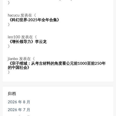
》
hacucu
发表在《
《科幻世界·2025年全年合集》
》
leo100
发表在《
《增长领导力》李云龙
》
jianbo
发表在《
《宗子维城：从考古材料的角度看公元前1000至前250年
的中国社会》
》
归档
2026 年 8 月
2026 年 7 月