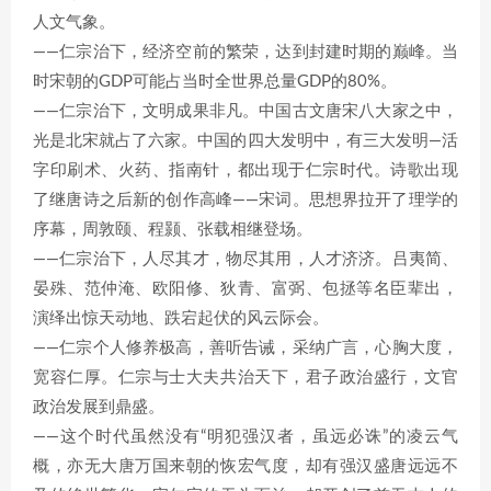
人文气象。
——仁宗治下，经济空前的繁荣，达到封建时期的巅峰。当
时宋朝的GDP可能占当时全世界总量GDP的80%。
——仁宗治下，文明成果非凡。中国古文唐宋八大家之中，
光是北宋就占了六家。中国的四大发明中，有三大发明—活
字印刷术、火药、指南针，都出现于仁宗时代。诗歌出现
了继唐诗之后新的创作高峰——宋词。思想界拉开了理学的
序幕，周敦颐、程颢、张载相继登场。
——仁宗治下，人尽其才，物尽其用，人才济济。吕夷简、
晏殊、范仲淹、欧阳修、狄青、富弼、包拯等名臣辈出，
演绎出惊天动地、跌宕起伏的风云际会。
——仁宗个人修养极高，善听告诫，采纳广言，心胸大度，
宽容仁厚。仁宗与士大夫共治天下，君子政治盛行，文官
政治发展到鼎盛。
——这个时代虽然没有“明犯强汉者，虽远必诛”的凌云气
概，亦无大唐万国来朝的恢宏气度，却有强汉盛唐远远不