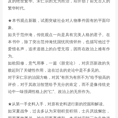
及的绝世繁华。宋仁宗的无为而治，却开创了前无古人的
繁华时代。
★本书观点新颖，试图突破社会对人物事件固有的平面印
象。
如关于范仲淹，传统观点一向是具有完美人格的君子。在
本书中，除了突出范仲淹忧国忧民情怀外，也描写他过于
爱惜名声，追求道德上的白璧无瑕，因而在政治上难有作
为。
如欧阳修，意气用事，一篇《朋党论》，对庆历新政的失
败起到了关键性作用，这在过去的史论中是不多见的。
对于宋仁宗的治国方略，对其“有所为有所不为”给予较高的
评价，对于其政治智慧给予充分的肯定，而不是像传统史
论中一味强调性格上的“仁”、政治上的无所作为。
★从第一手史料入手，对原有史料进行新的挖掘和解读。
如宋夏战争，过去多认为宋朝积贫积弱，士兵厌战懈怠，