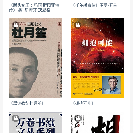
《断头女王：玛丽·斯图亚特
《托尔斯泰传》罗曼·罗兰
传》[奥] 斯蒂芬·茨威格
《黑道教父杜月笙》
《拥抱可能》