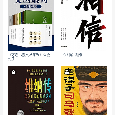
《万卷书蠹文丛系列》全套
《相信》蔡磊
九册