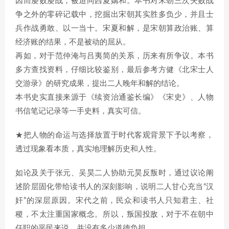
因而屡败屡战，被迫同西夏媾和。本书对宋朝三次失败战
争之外的零碎记载中，挖掘出宋朝其实胜多负少，并且士
兵作战勇敢、以一当十。宋夏和解，是宋朝算政治账、算
经济账的结果，不是被动的屈从。
再如，对于范仲淹与吕夷简的关系，历来有所争议。本书
多方查找资料，仔细比较鉴别，最后参考方健《北宋士人
交游录》的研究成果，提出二人晚年和解的结论。
本书史实直接来源于《续资治通鉴长编》《宋史》、人物
书信笔记记录等一手史料，真实可信。
★把人物的命运与选择放置于时代客观背景下予以考察，
透过现象看本质，真实地理解历史和人性。
如论及关于张元、吴昊二人协助元昊反叛时，通过议论阐
述阶层固化带给读书人的深刻影响，说明二人甘心充当“汉
奸”的深层原因。宋代之前，民众和读书人只知君主、社
稷，不太注重国家概念。所以，叛国投敌，对于不在朝中
任职的平民来说，并没有多少道德负担。