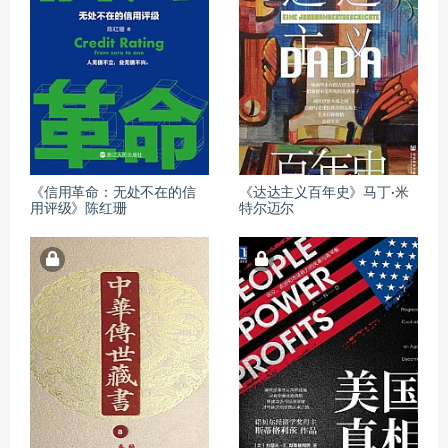
《信用革命：无处不在的信
《达达主义百年史》马丁·米
用评级》陈红珊
特尔迈尔