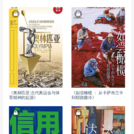
《奥林匹亚:古代奥运会与体
《如尝橄榄 ： 从卡萨布兰卡
育精神的起源》
到耶路撒冷》