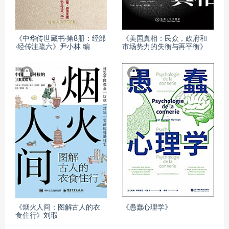
《中华传世藏书·第8册：经部
《美国真相：民众，政府和
·经传注疏六》尹小林 编
市场势力的失衡与再平衡》
《烟火人间：图解古人的衣
《愚蠢心理学》
食住行》刘瑕