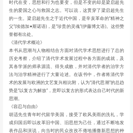
时代在变，思想和行为也要变，但是不变的却是梁启超先
生的爱国之心与救国之志。可以说，这贯穿了梁启超先生
的一生。梁启超先生之于近代中国，是辛亥革命的“精神之
父”(埃德加•斯诺语)，是“珍贵的灵魂”(伊藤博文语)。这些赞
誉都有出处。
《清代学术概论》
本书从思潮与人物相结合方面对清代学术思想进行了总的
历史考察，介绍了清代学术发展过程中各方面的成就，及
其各学派的师承源流、得失成败，并对清代学者的治学方
法与治学精神进行了大量论述。在该书中，作者将清代学
术的发展与欧洲的文艺复兴相比附，认为“清代思潮”的总趋
势是“以复古为解放”，意即以复古的形式表达自己时代的新
思潮。
《容忍与自由》
胡适先生青年时代留学美国，接受了欧风美雨的洗礼，学
成归国后即以改革旧中国、旧思想为己任，通过不断地发
表作品和演说，向当时的民众孜孜不倦地播撒新思想的种