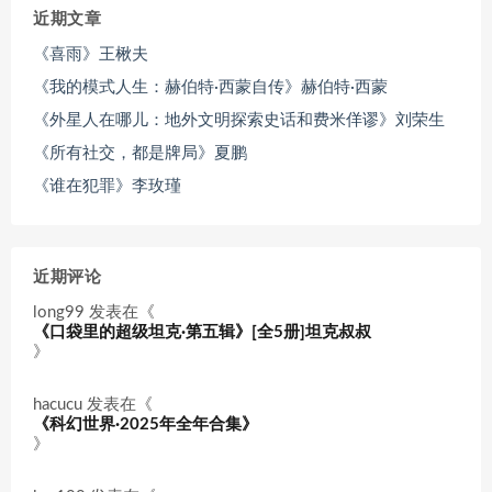
近期文章
《喜雨》王楸夫
《我的模式人生：赫伯特·西蒙自传》赫伯特·西蒙
《外星人在哪儿：地外文明探索史话和费米佯谬》刘荣生
《所有社交，都是牌局》夏鹏
《谁在犯罪》李玫瑾
近期评论
long99
发表在《
《口袋里的超级坦克·第五辑》[全5册]坦克叔叔
》
hacucu
发表在《
《科幻世界·2025年全年合集》
》