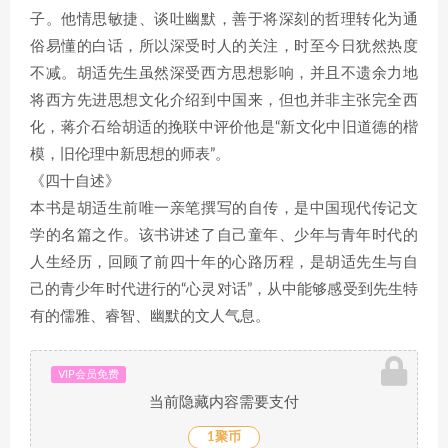
子。他情思敏捷、谈吐幽默，善于将深刻的哲理转化为通
俗易懂的白话，所以深受时人的关注，时至今日犹然热度
不减。胡适先生虽然深受西方思想影响，并且不遗余力地
将西方先进思想文化介绍到中国来，但也并非主张完全西
化，蒋介石给胡适的挽联中评价他是“新文化中旧道德的楷
模，旧伦理中新思想的师表”。
《四十自述》
本书是胡适生前唯一亲笔撰写的自传，是中国现代传记文
学的名篇之作。该书讲述了自己童年、少年与青年时代的
人生经历，回顾了前四十年的心路历程，是胡适先生与自
己的青少年时代进行的“心灵对话”，从中能够感受到先生特
有的儒雅、睿智、幽默的文人气息。
VIP会员免费
当前隐藏内容需要支付
1聚币