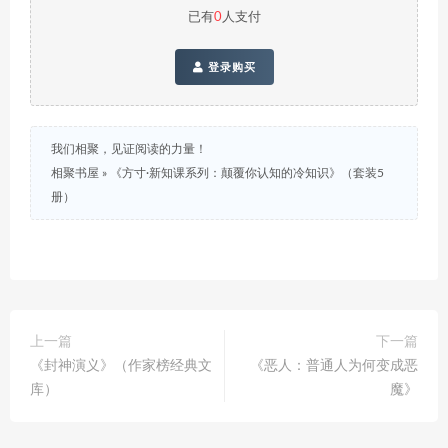
已有
0
人支付
登录购买
我们相聚，见证阅读的力量！
相聚书屋
»
《方寸·新知课系列：颠覆你认知的冷知识》（套装5
册）
上一篇
下一篇
《封神演义》（作家榜经典文
《恶人：普通人为何变成恶
库）
魔》