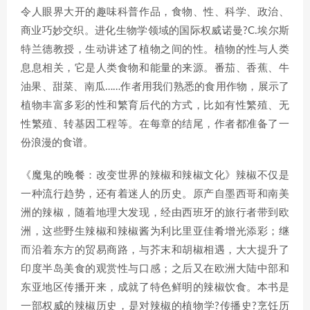
令人眼界大开的趣味科普作品，食物、性、科学、政治、
商业巧妙交织。进化生物学领域的国际权威诺曼?C.埃尔斯
特兰德教授，生动讲述了植物之间的性。植物的性与人类
息息相关，它是人类食物和能量的来源。番茄、香蕉、牛
油果、甜菜、南瓜……作者用我们熟悉的食用作物，展示了
植物丰富多彩的性和繁育后代的方式，比如有性繁殖、无
性繁殖、转基因工程等。在每章的结尾，作者都准备了一
份浪漫的食谱。
《魔鬼的晚餐：改变世界的辣椒和辣椒文化》辣椒不仅是
一种流行趋势，还有着迷人的历史。原产自墨西哥和南美
洲的辣椒，随着地理大发现，经由西班牙的旅行者带到欧
洲，这些野生辣椒和辣椒酱为利比里亚佳肴增光添彩；继
而沿着东方的贸易商路，与芥末和胡椒相遇，大大提升了
印度半岛美食的观赏性与口感；之后又在欧洲大陆中部和
东亚地区传播开来，成就了特色鲜明的辣椒饮食。本书是
一部权威的辣椒历史，是对辣椒的植物学?传播史?烹饪历