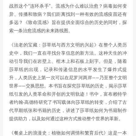
战胜这个“连环杀手”。流感为什么难以治愈？病毒如何变
异、传播和致病？我们距离找到一种有效的流感疫苗还有
多远？《致命流感》旨在提供全面综合的历史的同时，探
索一条治愈流感的未来路线图。
《法老的宝藏：莎草纸与西方文明的兴起》在整个人类历
史中，我们一直在寻找分享信息的新方法。这种天生的冲
动引导我们在岩壁上、棺木上和石板上刻字。但是，随着
莎草纸的出现，记录和传递信息的水平发生了爆炸式提
升，人类历史上第一次可以在尼罗河两岸——乃至整个文明
世界——交换思想。本书旨在探究莎草纸的历史，揭示莎草
纸引发的人类革命和开创的文明轨迹！书中，富布赖特学
者约翰·高德特研究了书写载体向莎草纸的转变，介绍了古
代早期纸张和书籍的历史，讲述了莎草纸如何为书籍制作
提供助力，以及如何通过这种方式推动整个世界的革新。
《餐桌上的浪漫史：植物如何调情和繁育后代》这是一本