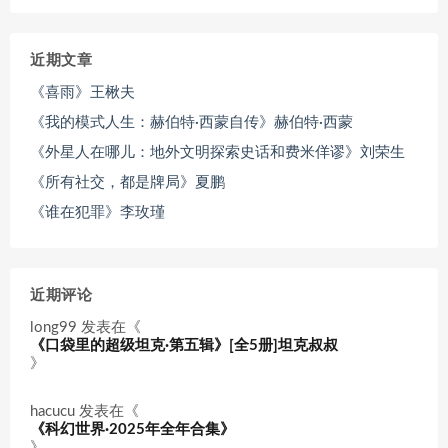
近期文章
《喜雨》王楸夫
《我的模式人生：赫伯特·西蒙自传》赫伯特·西蒙
《外星人在哪儿：地外文明探索史话和费米佯谬》刘荣生
《所有社交，都是牌局》夏鹏
《谁在犯罪》李玫瑾
近期评论
long99
发表在《
《口袋里的超级坦克·第五辑》[全5册]坦克叔叔
》
hacucu
发表在《
《科幻世界·2025年全年合集》
》