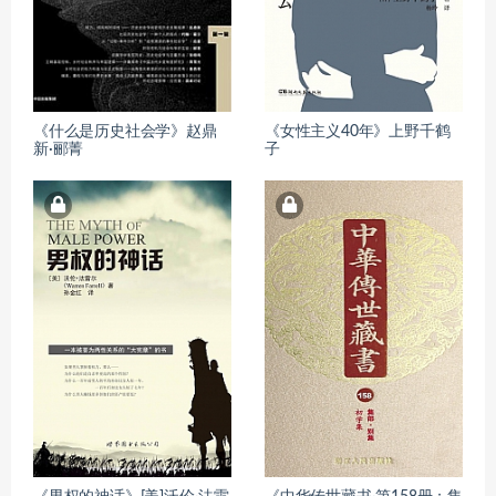
《什么是历史社会学》赵鼎
《女性主义40年》上野千鹤
新·郦菁
子