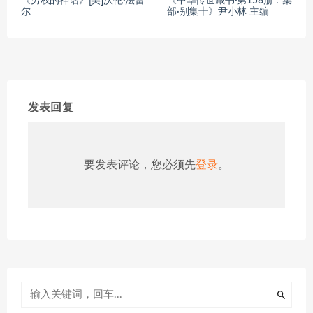
《男权的神话》[美]沃伦·法雷
《中华传世藏书·第158册：集
尔
部·别集十》尹小林 主编
发表回复
要发表评论，您必须先
登录
。