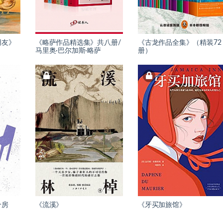
朋友》
《略萨作品精选集》共八册/
《古龙作品全集》（精装72
马里奥·巴尔加斯·略萨
册）
个房
《流溪》
《牙买加旅馆》