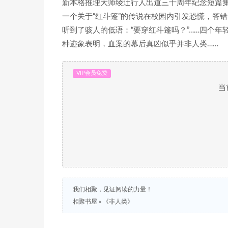
新本格推理大师绫辻行人出道三十周年纪念短篇
一个关于“红斗篷”的传说在校园内引发恐慌，答
听到了骇人的低语：“要穿红斗篷吗？”……四个年
种迹象表明，血案的幕后真凶似乎并非人类……
VIP会员免费
当
我们相聚，见证阅读的力量！
相聚书屋
»
《非人类》