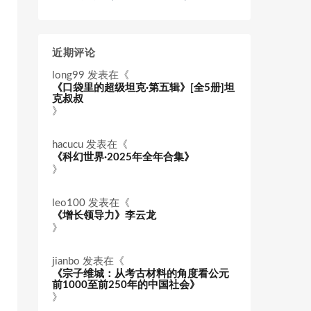
近期评论
long99
发表在《
《口袋里的超级坦克·第五辑》[全5册]坦
克叔叔
》
hacucu
发表在《
《科幻世界·2025年全年合集》
》
leo100
发表在《
《增长领导力》李云龙
》
jianbo
发表在《
《宗子维城：从考古材料的角度看公元
前1000至前250年的中国社会》
》