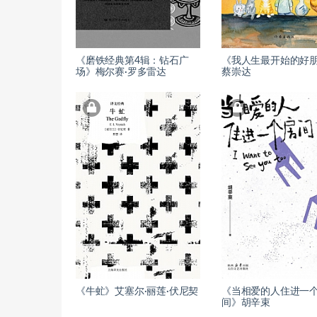
《磨铁经典第4辑：钻石广
《我人生最开始的好
场》梅尔赛·罗多雷达
蔡崇达
《牛虻》艾塞尔·丽莲·伏尼契
《当相爱的人住进一
间》胡辛束