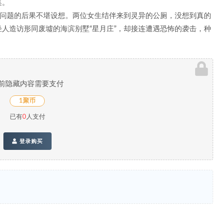
集。
错问题的后果不堪设想。两位女生结伴来到灵异的公厕，没想到真的
轻人造访形同废墟的海滨别墅“星月庄”，却接连遭遇恐怖的袭击，种
前隐藏内容需要支付
1聚币
已有
0
人支付
登录购买