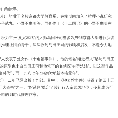
掌门和旗手。
京都，毕业于名校京都大学教育系。在校期间加入了推理小说研究
孙子武丸、小野不由美等。而创作了《十二国记》的小野不由美在
极力主张“复兴本格”的大师岛田庄司曾多次来到京都大学进行演讲
时推理社团的骨干，深深收到岛田庄司的影响和启发，不遗余力地
人发表了处女作《十角馆事件》。他的笔名“绫辻行人”是与岛田庄
”的原型也来自岛田庄司和他笔下的名侦探“御手洗洁”。以这部作品
时代”，而一九八七年也被称为“新本格元年”。
二〇一二年已经出版了九部。其中，《钟表馆事件》获得了第四十五
五大奇书”之一。“馆系列”奠定了绫辻行人宗师级地位，使其成为可
庄司的划时代推理作家。