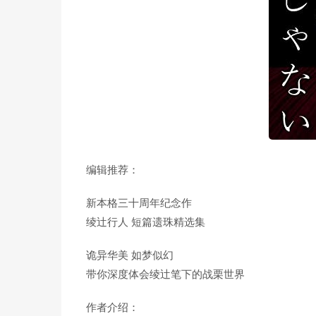
编辑推荐：
新本格三十周年纪念作
绫辻行人 短篇遗珠精选集
诡异华美 如梦似幻
带你深度体会绫辻笔下的战栗世界
作者介绍：