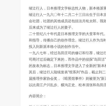
绫辻行人，日本推理文学标志性人物，新本格派
绫辻行人一九六〇年十二月二十三日出生于日本
会社团，社团的其他成员还包括法月纶太郎、我
后来成为了绫辻行人的妻子。
二十世纪八十年代是日本推理文学的大变革年代。
和指导，传播自己的创作理念。绫辻行人作为当
投入到新派本格小说的创作当中。
一九八七年，经过岛田庄司的修订和引荐，绫辻行
司商讨过后确定下来的，而作品中的侦探“岛田洁
的发表为标志，日本推理文学进入了全新的“新本格
其后，绫辻行人陆续发表“馆系列”作品，截止到
届推理作家协会奖，《暗黑馆事件》则被誉为“新
以比肩江户川乱步、横沟正史、松本清张和岛田
内容简介：