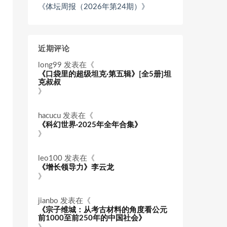
《体坛周报（2026年第24期）》
近期评论
long99
发表在《
《口袋里的超级坦克·第五辑》[全5册]坦
克叔叔
》
hacucu
发表在《
《科幻世界·2025年全年合集》
》
leo100
发表在《
《增长领导力》李云龙
》
jianbo
发表在《
《宗子维城：从考古材料的角度看公元
前1000至前250年的中国社会》