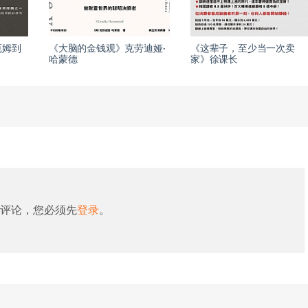
厄姆到
《大脑的金钱观》克劳迪娅·
《这辈子，至少当一次卖
哈蒙德
家》徐课长
评论，您必须先
登录
。